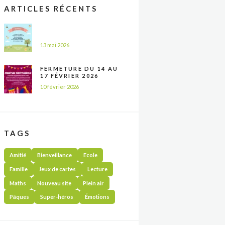
ARTICLES RÉCENTS
13 mai 2026
FERMETURE DU 14 AU
17 FÉVRIER 2026
10 février 2026
TAGS
Amitié
Bienveillance
Ecole
Famille
Jeux de cartes
Lecture
Maths
Nouveau site
Plein air
Pâques
Super-héros
Émotions