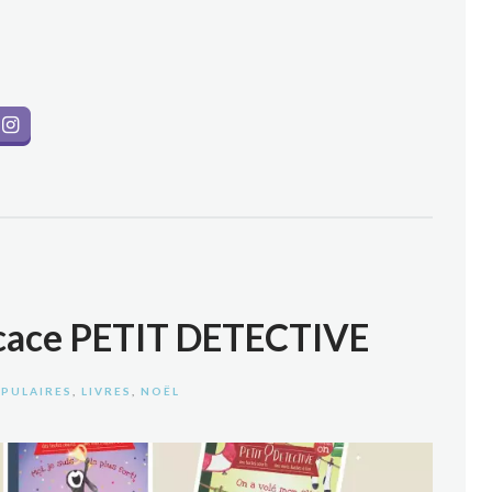
icace PETIT DETECTIVE
OPULAIRES
,
LIVRES
,
NOËL