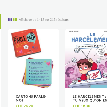
Trié
Affichage de 1–12 sur 313 résultats
du
plus
récent
au
plus
ancien
AJOUTER
AJOUTER
CARTONS PARLE-
LE HARCÈLEMENT :
LIRE LA SUITE
LIRE LA SUITE
VOIR
VOIR
VOIR
VOIR
PANIE
PANIE
MOI
TU VEUX QU’ON E
PARLE ?
CHF
26.20
CHF
18.30