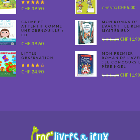
Le
Le
CHF
5.00
Note
CHF
8.00
CHF
39.90
5.00
prix
pr
sur 5
initial
ac
CALME ET
MON ROMAN DE
ATTENTIF COMME
L'AVENT : LE RE
était :
est
UNE GRENOUILLE +
MYSTÉRIEUX
CHF 8.00.
CH
CD
Le
CHF
11.90
CHF
16.90
CHF
38.60
prix
initial
LITTLE
MON PREMIER
OBSERVATION
ROMAN DE L'AV
était :
: LE CONCOURS 
CHF 16.90
PÈRE NOËL
Note
CHF
24.90
Le
CHF
11.90
CHF
16.90
4.00
sur 5
prix
initial
était :
CHF 16.90