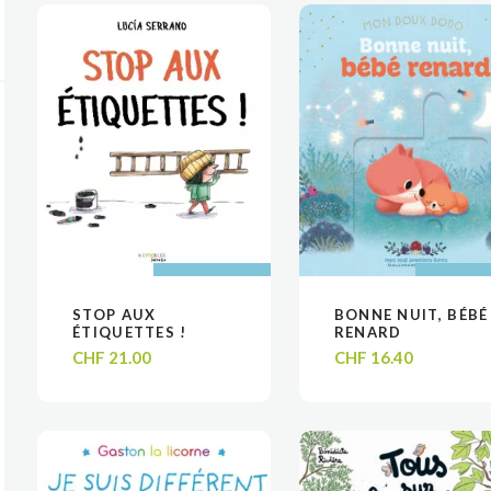
AJOUTER AU
AJOUTER AU
AJOUTER
AJOUTER
STOP AUX
BONNE NUIT, BÉBÉ
VOIR
VOIR
VOIR
VOIR
PANIER
PANIER
PANIE
PANIE
ÉTIQUETTES !
RENARD
CHF
21.00
CHF
16.40