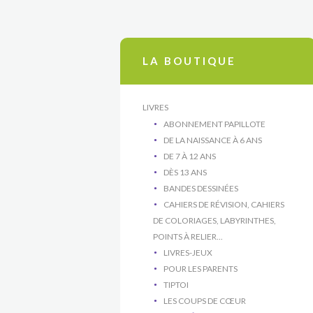
LA BOUTIQUE
LIVRES
ABONNEMENT PAPILLOTE
DE LA NAISSANCE À 6 ANS
DE 7 À 12 ANS
DÈS 13 ANS
BANDES DESSINÉES
CAHIERS DE RÉVISION, CAHIERS
DE COLORIAGES, LABYRINTHES,
POINTS À RELIER...
LIVRES-JEUX
POUR LES PARENTS
TIPTOI
LES COUPS DE CŒUR