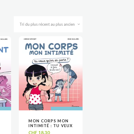
 AU
 AU
AJOUTER AU
AJOUTER AU
MON CORPS MON
VOIR
VOIR
R
R
PANIER
PANIER
N
INTIMITÉ : TU VEUX
QU’ON EN PARLE ?
CHF
18.30