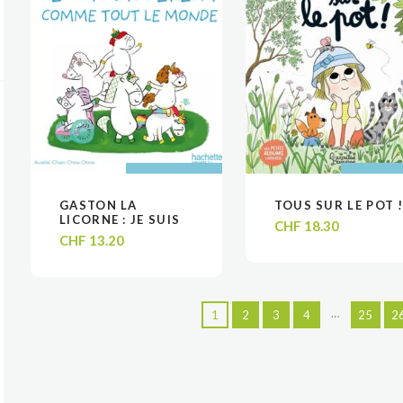
AJOUTER AU
AJOUTER AU
AJOUTER
AJOUTER
GASTON LA
TOUS SUR LE POT 
VOIR
VOIR
VOIR
VOIR
PANIER
PANIER
PANIE
PANIE
LICORNE : JE SUIS
CHF
18.30
DIFFÉRENT, COMME
CHF
13.20
TOUT LE MONDE
…
1
2
3
4
25
2