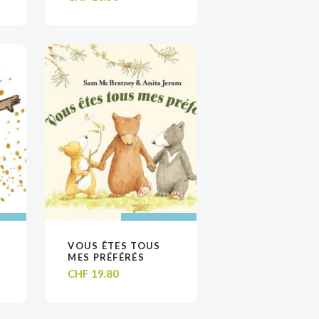
 AU
 AU
AJOUTER AU
AJOUTER AU
VOUS ÊTES TOUS
VOIR
VOIR
R
R
PANIER
PANIER
MES PRÉFÉRÉS
CHF
19.80