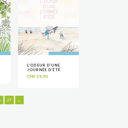
 AU
 AU
AJOUTER AU
AJOUTER AU
!
L’ODEUR D’UNE
VOIR
VOIR
R
R
PANIER
PANIER
JOURNÉE D’ÉTÉ
CHF
19.90
6
27
→