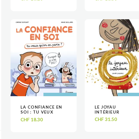
AJOUTER AU
AJOUTER AU
AJOUTER
AJOUTER
LA CONFIANCE EN
LE JOYAU
VOIR
VOIR
VOIR
VOIR
PANIER
PANIER
PANIE
PANIE
SOI : TU VEUX
INTÉRIEUR
QU’ON EN PARLE ?
CHF
31.50
CHF
18.30