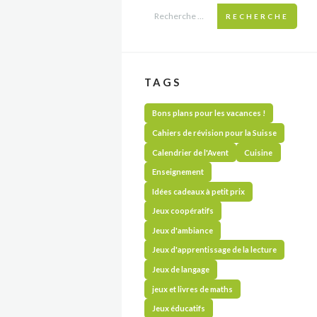
RECHERCHE
TAGS
Bons plans pour les vacances !
Cahiers de révision pour la Suisse
Calendrier de l'Avent
Cuisine
Enseignement
Idées cadeaux à petit prix
Jeux coopératifs
Jeux d'ambiance
Jeux d'apprentissage de la lecture
Jeux de langage
jeux et livres de maths
Jeux éducatifs