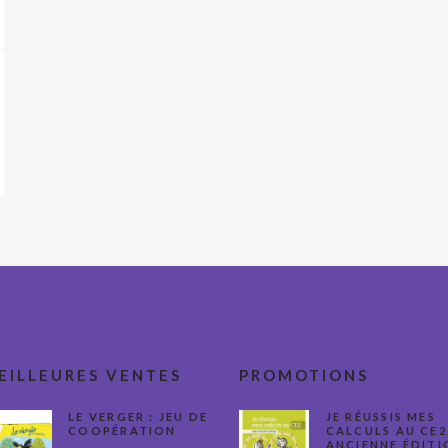
EILLEURES VENTES
PROMOTIONS
LE VERGER : JEU DE
JE RÉUSSIS MES
COOPÉRATION
CALCULS AU CE2
ANCIENNE ÉDITI