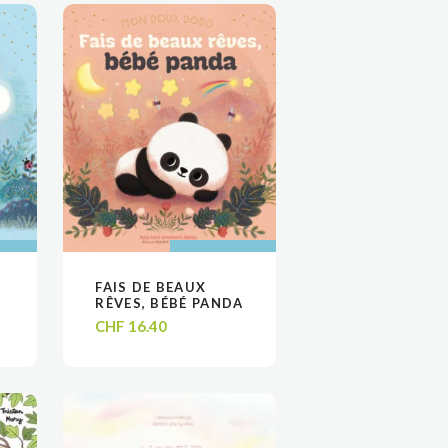
 AU
 AU
AJOUTER AU
AJOUTER AU
FAIS DE BEAUX
VOIR
VOIR
R
R
PANIER
PANIER
RÊVES, BÉBÉ PANDA
CHF
16.40