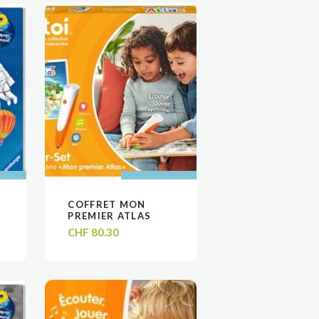
 AU
 AU
AJOUTER AU
AJOUTER AU
COFFRET MON
VOIR
VOIR
R
R
PANIER
PANIER
PREMIER ATLAS
CHF
80.30