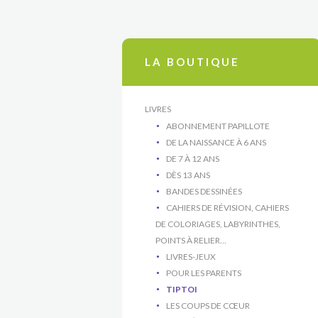
LA BOUTIQUE
LIVRES
ABONNEMENT PAPILLOTE
DE LA NAISSANCE À 6 ANS
DE 7 À 12 ANS
DÈS 13 ANS
BANDES DESSINÉES
CAHIERS DE RÉVISION, CAHIERS
DE COLORIAGES, LABYRINTHES,
POINTS À RELIER...
LIVRES-JEUX
POUR LES PARENTS
TIPTOI
LES COUPS DE CŒUR