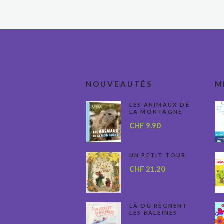
NOUVEAUTÉS
M
LES ANIMAUX DE
LA MONTAGNE
CHF
9.90
UN PETIT TOUR
CHF
21.20
LÀ OÙ RÈGNENT
LES BALEINES