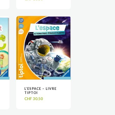
 AU
 AU
AJOUTER AU
AJOUTER AU
L’ESPACE – LIVRE
VOIR
VOIR
R
R
PANIER
PANIER
TIPTOI
CHF
30.50