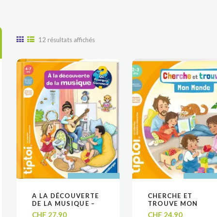
Trié
12 résultats affichés
du
plus
récent
au
plus
ancien
AJOUTER AU
AJOUTER AU
AJOUTER
AJOUTER
A LA DÉCOUVERTE
CHERCHE ET
VOIR
VOIR
VOIR
VOIR
PANIER
PANIER
PANIE
PANIE
DE LA MUSIQUE –
TROUVE MON
LIVRE TIPTOI
MONDE – LIVRE
CHF
27.90
CHF
24.90