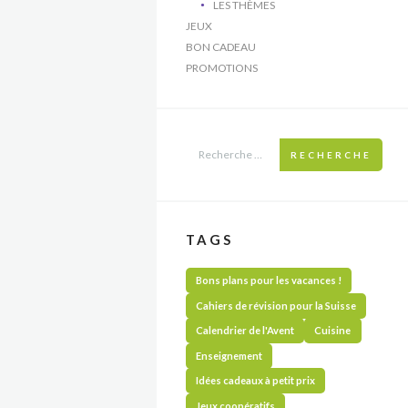
LES THÈMES
JEUX
BON CADEAU
PROMOTIONS
RECHERCHE
TAGS
Bons plans pour les vacances !
Cahiers de révision pour la Suisse
Calendrier de l'Avent
Cuisine
Enseignement
Idées cadeaux à petit prix
Jeux coopératifs