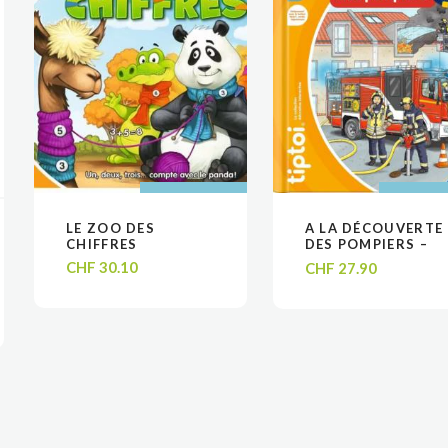
AJOUTER AU
AJOUTER AU
AJOUTER
AJOUTER
LE ZOO DES
A LA DÉCOUVERTE
VOIR
VOIR
VOIR
VOIR
PANIER
PANIER
PANIE
PANIE
CHIFFRES
DES POMPIERS –
LIVRE TIPTOI
CHF
30.10
CHF
27.90