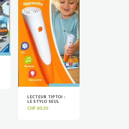
 AU
 AU
R
R
AJOUTER AU
AJOUTER AU
LECTEUR TIPTOI :
VOIR
VOIR
PANIER
PANIER
LE STYLO SEUL
CHF
60.20