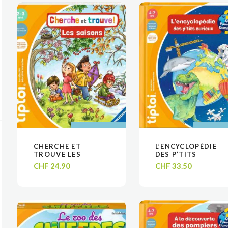
AJOUTER AU
AJOUTER AU
AJOUTER
AJOUTER
CHERCHE ET
L’ENCYCLOPÉDIE
VOIR
VOIR
VOIR
VOIR
PANIER
PANIER
PANIE
PANIE
TROUVE LES
DES P’TITS
SAISONS – LIVRE
CURIEUX – LIVRE
CHF
24.90
CHF
33.50
TIPTOI
TIPTOI