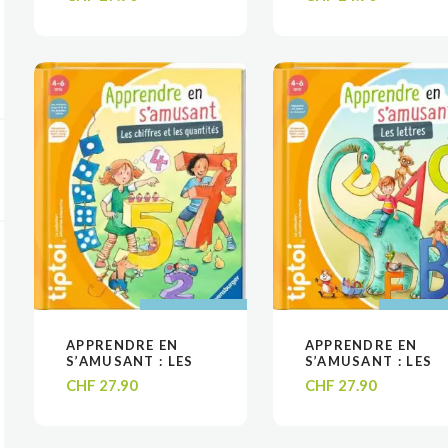
TIPTOI
AJOUTER AU
AJOUTER AU
AJOUTER
AJOUTER
APPRENDRE EN
APPRENDRE EN
VOIR
VOIR
VOIR
VOIR
PANIER
PANIER
PANIE
PANIE
S’AMUSANT : LES
S’AMUSANT : LES
CHIFFRES ET LES
LETTRES – LIVRE
CHF
27.90
CHF
27.90
QUANTITÉS – LIVRE
TIPTOI
TIPTOI