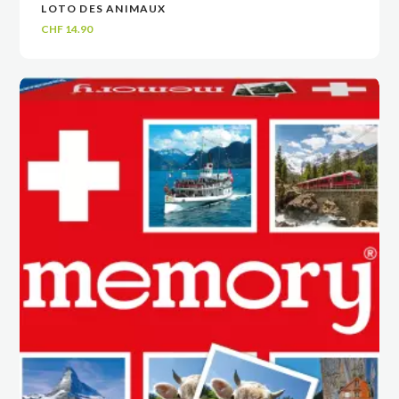
LOTO DES ANIMAUX
VOIR
VOIR
AJOUTER AU PANIER
AJOUTER AU PANIER
CHF
14.90