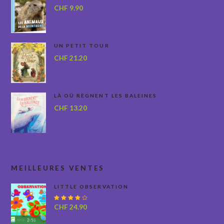
CHF
9.90
UN PETIT TOUR
CHF
21.20
LÀ OÙ RÈGNENT LES BALEINES
CHF
13.20
MEILLEURES VENTES
LITTLE OBSERVATION
Note
CHF
24.90
4.00
sur 5