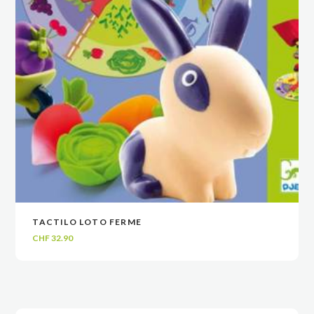
TACTILO LOTO FERME
VOIR
VOIR
AJOUTER AU PANIER
AJOUTER AU PANIER
CHF
32.90