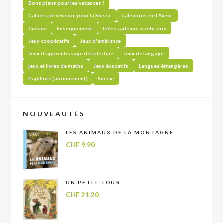
Bons plans pour les vacances !
Cahiers de révision pour la Suisse
Calendrier de l'Avent
Cuisine
Enseignement
Idées cadeaux à petit prix
Jeux coopératifs
Jeux d'ambiance
Jeux d'apprentissage de la lecture
Jeux de langage
jeux et livres de maths
Jeux éducatifs
Langues étrangères
Papillote (abonnement)
Suisse
NOUVEAUTÉS
LES ANIMAUX DE LA MONTAGNE
CHF
9.90
UN PETIT TOUR
CHF
21.20