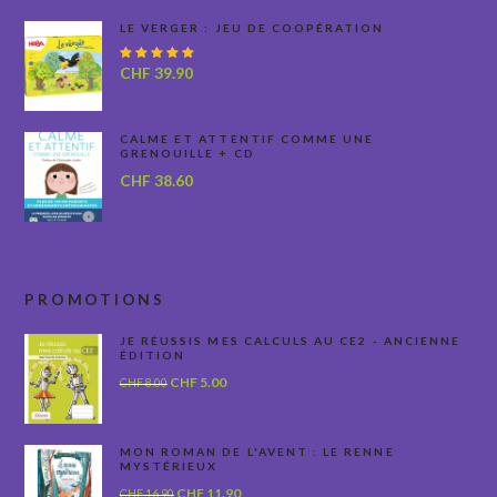
LE VERGER : JEU DE COOPÉRATION
Note
CHF
39.90
5.00
sur
5
CALME ET ATTENTIF COMME UNE
GRENOUILLE + CD
CHF
38.60
PROMOTIONS
JE RÉUSSIS MES CALCULS AU CE2 - ANCIENNE
ÉDITION
Le
Le
CHF
5.00
CHF
8.00
prix
prix
initial
actuel
était :
est :
MON ROMAN DE L'AVENT : LE RENNE
MYSTÉRIEUX
CHF 8.00.
CHF 5.00.
Le
Le
CHF
11.90
CHF
16.90