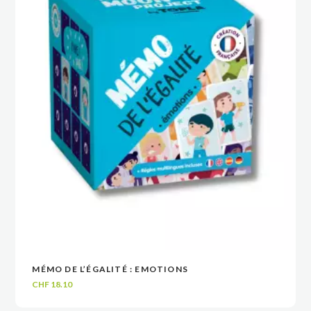
MÉMO DE L’ÉGALITÉ : EMOTIONS
VOIR
VOIR
AJOUTER AU PANIER
AJOUTER AU PANIER
CHF
18.10