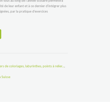
ion tout au long de l’année scolaire permettra
té de leur enfant et à ce dernier d’intégrer plus
ignées, par la pratique d’exercices
rs de coloriages, labyrinthes, points à relier...
,
a Suisse