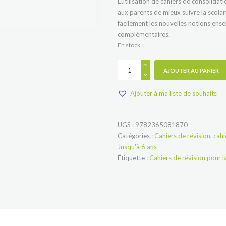
L’utilisation de cahiers de consolidat
aux parents de mieux suivre la scolari
facilement les nouvelles notions ense
complémentaires.
En stock
quantité
AJOUTER AU PANIER
de
Je
progresse,
Ajouter à ma liste de souhaits
la
découverte
des
chiffres
UGS :
9782365081870
!
Catégories :
Cahiers de révision, cahie
1re
HarmoS
Jusqu'à 6 ans
Étiquette :
Cahiers de révision pour l