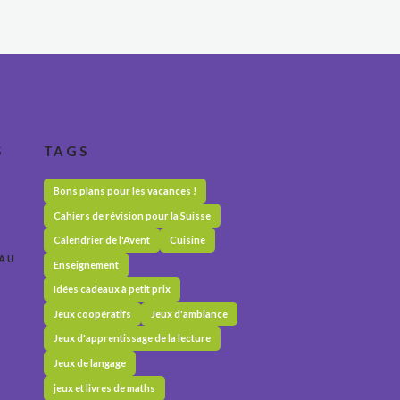
S
TAGS
Bons plans pour les vacances !
Cahiers de révision pour la Suisse
Calendrier de l'Avent
Cuisine
 AU
Enseignement
Idées cadeaux à petit prix
Jeux coopératifs
Jeux d'ambiance
Jeux d'apprentissage de la lecture
Jeux de langage
jeux et livres de maths