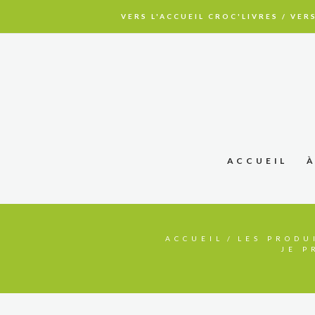
VERS L'ACCUEIL CROC'LIVRES
/
VERS
ACCUEIL
ACCUEIL
LES PRODU
JE P