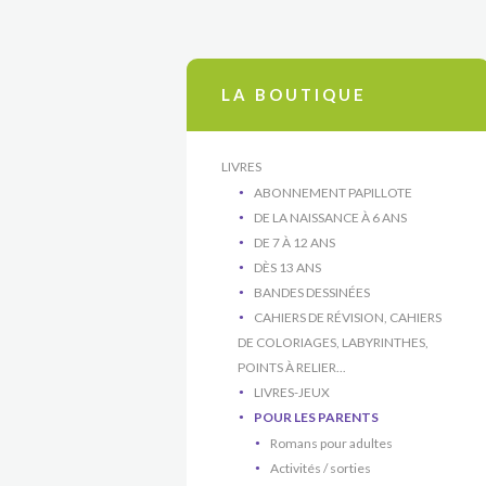
LA BOUTIQUE
LIVRES
ABONNEMENT PAPILLOTE
DE LA NAISSANCE À 6 ANS
DE 7 À 12 ANS
DÈS 13 ANS
BANDES DESSINÉES
CAHIERS DE RÉVISION, CAHIERS
DE COLORIAGES, LABYRINTHES,
POINTS À RELIER...
LIVRES-JEUX
POUR LES PARENTS
Romans pour adultes
Activités / sorties