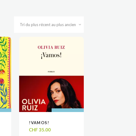
 AU
 AU
AJOUTER AU
AJOUTER AU
!VAMOS!
VOIR
VOIR
R
R
PANIER
PANIER
CHF
35.00