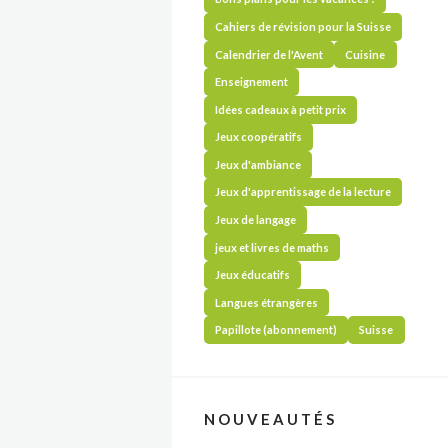
Cahiers de révision pour la Suisse
Calendrier de l'Avent
Cuisine
Enseignement
Idées cadeaux à petit prix
Jeux coopératifs
Jeux d'ambiance
Jeux d'apprentissage de la lecture
Jeux de langage
jeux et livres de maths
Jeux éducatifs
Langues étrangères
Papillote (abonnement)
Suisse
NOUVEAUTÉS