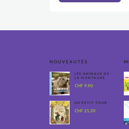
NOUVEAUTÉS
M
LES ANIMAUX DE
LA MONTAGNE
CHF
9.90
UN PETIT TOUR
CHF
21.20