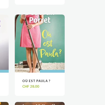
 AU
 AU
AJOUTER AU
AJOUTER AU
OÙ EST PAULA ?
VOIR
VOIR
R
R
PANIER
PANIER
CHF
28.00