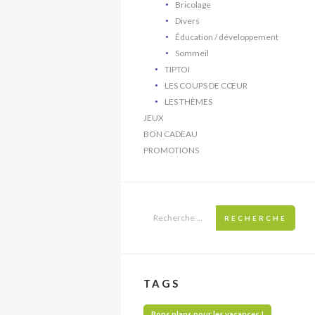
Bricolage
Divers
Éducation / développement
Sommeil
TIPTOI
LES COUPS DE CŒUR
LES THÈMES
JEUX
BON CADEAU
PROMOTIONS
RECHERCHE
TAGS
Bons plans pour les vacances !