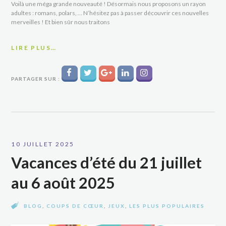
Voilà une méga grande nouveauté ! Désormais nous proposons un rayon
adultes : romans, polars, … N’hésitez pas à passer découvrir ces nouvelles
merveilles ! Et bien sûr nous traitons
LIRE PLUS…
PARTAGER SUR :
10 JUILLET 2025
Vacances d’été du 21 juillet
au 6 août 2025
BLOG
,
COUPS DE CŒUR
,
JEUX
,
LES PLUS POPULAIRES