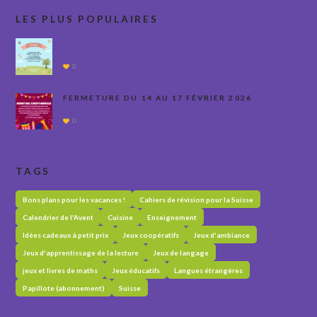
LES PLUS POPULAIRES
0
FERMETURE DU 14 AU 17 FÉVRIER 2026
0
TAGS
Bons plans pour les vacances !
Cahiers de révision pour la Suisse
Calendrier de l'Avent
Cuisine
Enseignement
Idées cadeaux à petit prix
Jeux coopératifs
Jeux d'ambiance
Jeux d'apprentissage de la lecture
Jeux de langage
jeux et livres de maths
Jeux éducatifs
Langues étrangères
Papillote (abonnement)
Suisse