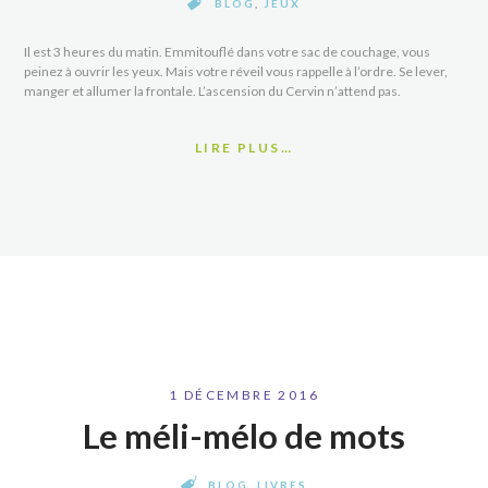
BLOG
,
JEUX
Il est 3 heures du matin. Emmitouflé dans votre sac de couchage, vous
peinez à ouvrir les yeux. Mais votre réveil vous rappelle à l’ordre. Se lever,
manger et allumer la frontale. L’ascension du Cervin n’attend pas.
LIRE PLUS…
1 DÉCEMBRE 2016
Le méli-mélo de mots
BLOG
,
LIVRES