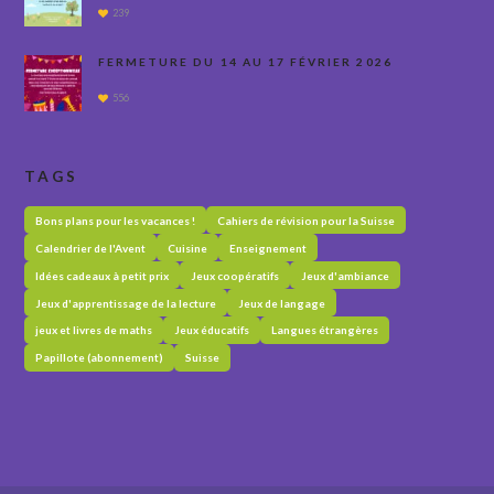
239
FERMETURE DU 14 AU 17 FÉVRIER 2026
556
TAGS
Bons plans pour les vacances !
Cahiers de révision pour la Suisse
Calendrier de l'Avent
Cuisine
Enseignement
Idées cadeaux à petit prix
Jeux coopératifs
Jeux d'ambiance
Jeux d'apprentissage de la lecture
Jeux de langage
jeux et livres de maths
Jeux éducatifs
Langues étrangères
Papillote (abonnement)
Suisse