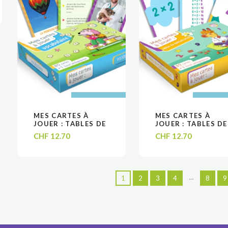
AJOUTER AU
AJOUTER AU
AJOUTER
AJOUTER
MES CARTES À
MES CARTES À
VOIR
VOIR
VOIR
VOIR
PANIER
PANIER
PANIE
PANIE
JOUER : TABLES DE
JOUER : TABLES DE
VOCABULAIRE
MULTIPLICATION
CHF
12.70
CHF
12.70
…
1
2
3
4
8
9