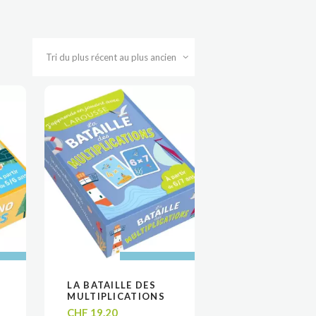
 AU
 AU
AJOUTER AU
AJOUTER AU
LA BATAILLE DES
VOIR
VOIR
R
R
PANIER
PANIER
MULTIPLICATIONS
CHF
19.20