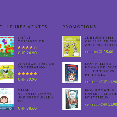
EILLEURES VENTES
PROMOTIONS
LITTLE
JE RÉUSSIS MES
OBSERVATION
CALCULS AU CE2
ANCIENNE ÉDITI
Le
Le
CHF
5.00
Note
CHF
8.00
CHF
24.90
4.00
prix
pr
sur 5
initial
ac
LE VERGER : JEU DE
MON PREMIER
COOPÉRATION
ROMAN DE L'AV
était :
est
: LE CONCOURS 
CHF 8.00.
CH
PÈRE NOËL
Note
CHF
39.90
Le
CHF
11.90
CHF
16.90
5.00
sur 5
prix
CALME ET
MON ROMAN DE
initial
ATTENTIF COMME
L'AVENT : LE RE
UNE GRENOUILLE +
MYSTÉRIEUX
était :
CD
Le
CHF
11.90
CHF 16.90
CHF
16.90
CHF
38.60
prix
initial