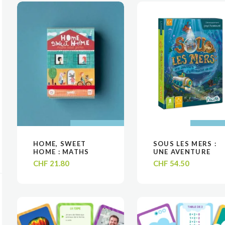
AJOUTER AU
AJOUTER AU
AJOUTER
AJOUTER
HOME, SWEET
SOUS LES MERS :
VOIR
VOIR
VOIR
VOIR
PANIER
PANIER
PANIE
PANIE
HOME : MATHS
UNE AVENTURE
CARD GAME
D’AFFIRMATION DE
CHF
21.80
CHF
54.50
SOI