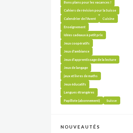
Bons plans pour les vacances !
Cahiers de révision pour la Suisse
Calendrier de l'Avent
Cuisine
Enseignement
Idées cadeaux à petit prix
Jeux coopératifs
Jeux d'ambiance
Jeux d'apprentissage de la lecture
Jeux de langage
jeux et livres de maths
Jeux éducatifs
Langues étrangères
Papillote (abonnement)
Suisse
NOUVEAUTÉS