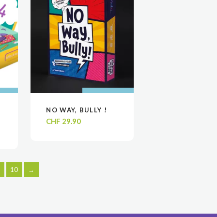
 AU
 AU
AJOUTER AU
AJOUTER AU
NO WAY, BULLY !
VOIR
VOIR
R
R
PANIER
PANIER
CHF
29.90
10
→