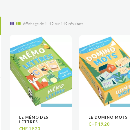
Trié
Affichage de 1–12 sur 119 résultats
du
plus
récent
au
plus
ancien
AJOUTER AU
AJOUTER AU
AJOUTER
AJOUTER
LE MÉMO DES
LE DOMINO MOTS
VOIR
VOIR
VOIR
VOIR
PANIER
PANIER
PANIE
PANIE
LETTRES
CHF
19.20
CHF
19.20