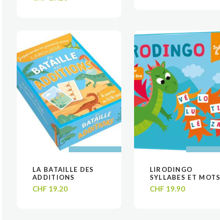
AJOUTER AU
AJOUTER AU
AJOUTER
AJOUTER
LA BATAILLE DES
LIRODINGO
VOIR
VOIR
VOIR
VOIR
PANIER
PANIER
PANIE
PANIE
ADDITIONS
SYLLABES ET MOT
CHF
19.20
CHF
19.90