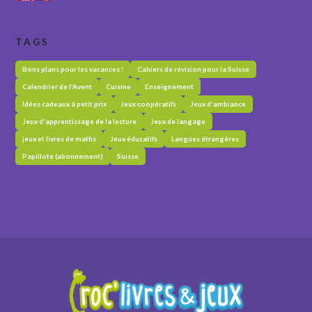
TAGS
Bons plans pour les vacances !
Cahiers de révision pour la Suisse
Calendrier de l'Avent
Cuisine
Enseignement
Idées cadeaux à petit prix
Jeux coopératifs
Jeux d'ambiance
Jeux d'apprentissage de la lecture
Jeux de langage
jeux et livres de maths
Jeux éducatifs
Langues étrangères
Papillote (abonnement)
Suisse