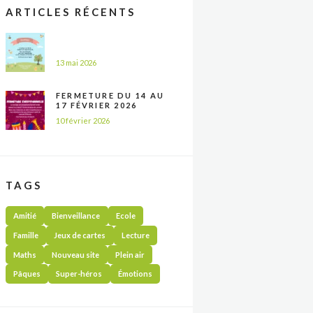
ARTICLES RÉCENTS
13 mai 2026
FERMETURE DU 14 AU
17 FÉVRIER 2026
10 février 2026
TAGS
Amitié
Bienveillance
Ecole
Famille
Jeux de cartes
Lecture
Maths
Nouveau site
Plein air
Pâques
Super-héros
Émotions