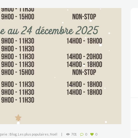
orie :
Blog
,
Les plus populaires
,
Noël
701
0
0