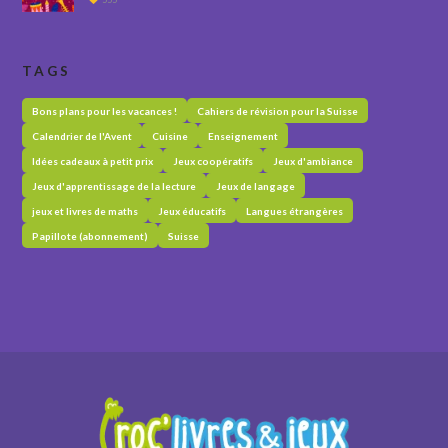
TAGS
Bons plans pour les vacances !
Cahiers de révision pour la Suisse
Calendrier de l'Avent
Cuisine
Enseignement
Idées cadeaux à petit prix
Jeux coopératifs
Jeux d'ambiance
Jeux d'apprentissage de la lecture
Jeux de langage
jeux et livres de maths
Jeux éducatifs
Langues étrangères
Papillote (abonnement)
Suisse