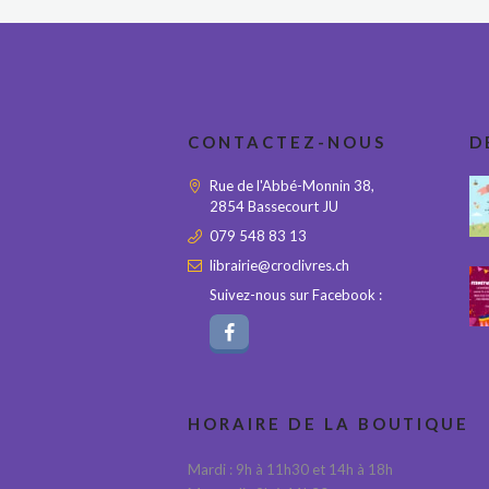
CONTACTEZ-NOUS
D
Rue de l'Abbé-Monnin 38,
2854 Bassecourt JU
079 548 83 13
librairie@croclivres.ch
Suivez-nous sur Facebook :
HORAIRE DE LA BOUTIQUE
Mardi : 9h à 11h30 et 14h à 18h