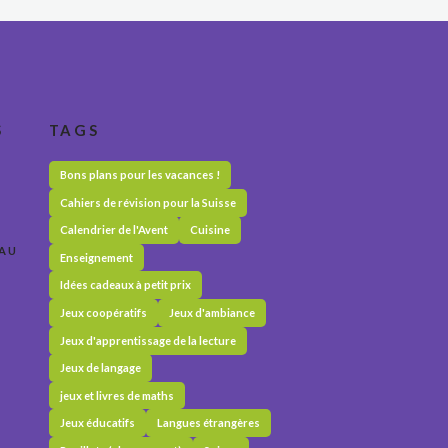
S
TAGS
Bons plans pour les vacances !
Cahiers de révision pour la Suisse
Calendrier de l'Avent
Cuisine
 AU
Enseignement
Idées cadeaux à petit prix
Jeux coopératifs
Jeux d'ambiance
Jeux d'apprentissage de la lecture
Jeux de langage
jeux et livres de maths
Jeux éducatifs
Langues étrangères