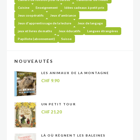
Cuisine
Enseignement
Idées cadeaux à petit prix
Jeux coopératifs
Jeux d'ambiance
Jeux d'apprentissage de la lecture
Jeux de langage
jeux et livres de maths
Jeux éducatifs
Langues étrangères
Papillote (abonnement)
Suisse
NOUVEAUTÉS
LES ANIMAUX DE LA MONTAGNE
CHF
9.90
UN PETIT TOUR
CHF
21.20
LÀ OÙ RÈGNENT LES BALEINES