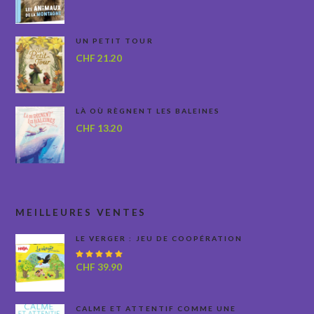
UN PETIT TOUR
CHF
21.20
LÀ OÙ RÈGNENT LES BALEINES
CHF
13.20
MEILLEURES VENTES
LE VERGER : JEU DE COOPÉRATION
Note
CHF
39.90
5.00
sur
5
CALME ET ATTENTIF COMME UNE