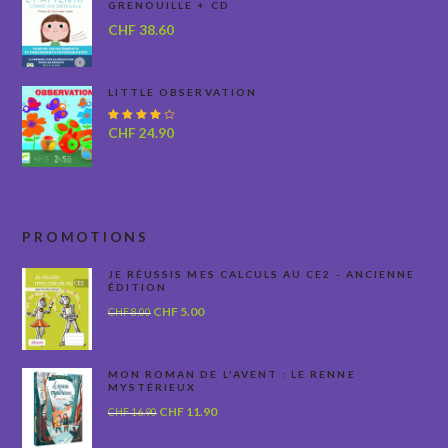
GRENOUILLE + CD
CHF
38.60
LITTLE OBSERVATION
Note
CHF
24.90
4.00
sur 5
PROMOTIONS
JE RÉUSSIS MES CALCULS AU CE2 - ANCIENNE
ÉDITION
Le
Le
CHF
5.00
CHF
8.00
prix
prix
initial
actuel
était :
est :
MON ROMAN DE L'AVENT : LE RENNE
MYSTÉRIEUX
CHF 8.00.
CHF 5.00.
Le
Le
CHF
11.90
CHF
16.90
prix
prix