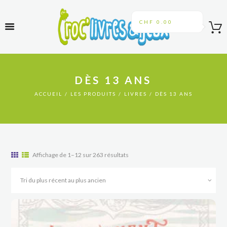
CHF 0.00
DÈS 13 ANS
ACCUEIL
LES PRODUITS
LIVRES
DÈS 13 ANS
Trié
Affichage de 1–12 sur 263 résultats
du
plus
récent
au
plus
ancien