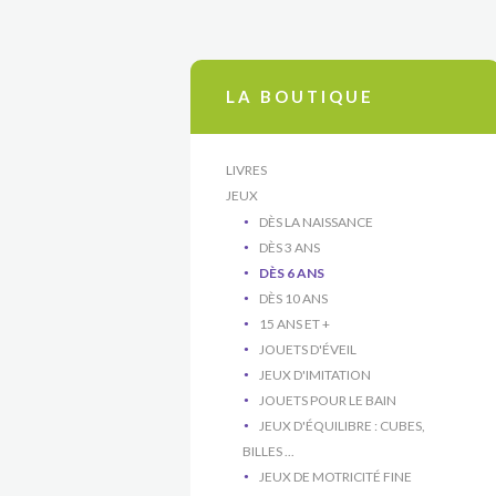
LA BOUTIQUE
LIVRES
JEUX
DÈS LA NAISSANCE
DÈS 3 ANS
DÈS 6 ANS
DÈS 10 ANS
15 ANS ET +
JOUETS D'ÉVEIL
JEUX D'IMITATION
JOUETS POUR LE BAIN
JEUX D'ÉQUILIBRE : CUBES,
BILLES ...
JEUX DE MOTRICITÉ FINE