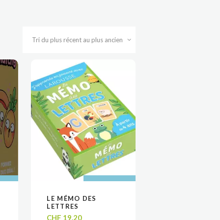
 AU
 AU
AJOUTER AU
AJOUTER AU
LE MÉMO DES
VOIR
VOIR
R
R
PANIER
PANIER
LETTRES
CHF
19.20