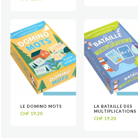
AJOUTER AU
AJOUTER AU
AJOUTER
AJOUTER
LE DOMINO MOTS
LA BATAILLE DES
VOIR
VOIR
VOIR
VOIR
PANIER
PANIER
PANIE
PANIE
MULTIPLICATIONS
CHF
19.20
CHF
19.20