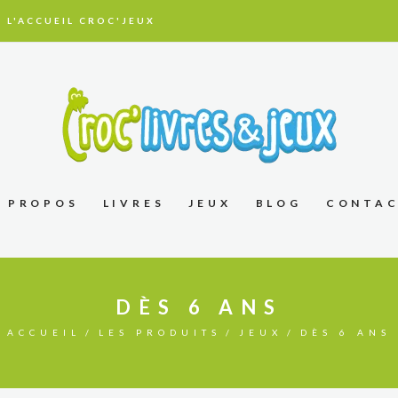
 L'ACCUEIL CROC'JEUX
À PROPOS
LIVRES
JEUX
BLOG
CONTA
DÈS 6 ANS
ACCUEIL
LES PRODUITS
JEUX
DÈS 6 ANS