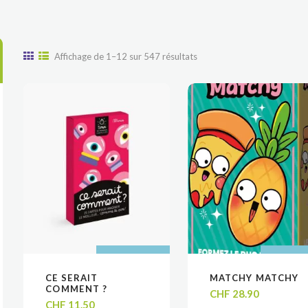
Trié
Affichage de 1–12 sur 547 résultats
du
plus
récent
au
plus
ancien
AJOUTER AU
AJOUTER AU
AJOUTER
AJOUTER
CE SERAIT
MATCHY MATCHY
VOIR
VOIR
VOIR
VOIR
PANIER
PANIER
PANIE
PANIE
COMMENT ?
CHF
28.90
CHF
11.50