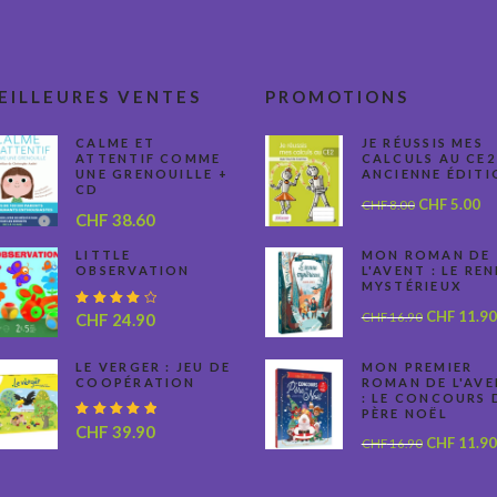
EILLEURES VENTES
PROMOTIONS
CALME ET
JE RÉUSSIS MES
ATTENTIF COMME
CALCULS AU CE2
UNE GRENOUILLE +
ANCIENNE ÉDITI
CD
Le
Le
CHF
5.00
CHF
8.00
CHF
38.60
prix
pr
initial
ac
LITTLE
MON ROMAN DE
OBSERVATION
L'AVENT : LE RE
était :
est
MYSTÉRIEUX
CHF 8.00.
CH
Le
CHF
11.90
Note
CHF
16.90
CHF
24.90
4.00
prix
sur 5
initial
LE VERGER : JEU DE
MON PREMIER
COOPÉRATION
ROMAN DE L'AV
était :
: LE CONCOURS 
CHF 16.90
PÈRE NOËL
Note
CHF
39.90
Le
CHF
11.90
CHF
16.90
5.00
sur 5
prix
initial