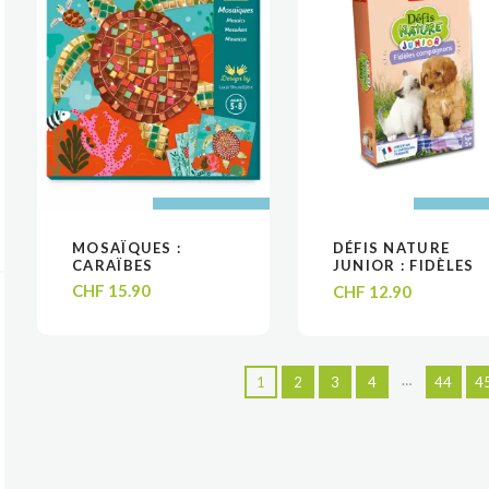
AJOUTER AU
AJOUTER AU
AJOUTER
AJOUTER
MOSAÏQUES :
DÉFIS NATURE
VOIR
VOIR
VOIR
VOIR
PANIER
PANIER
PANIE
PANIE
CARAÏBES
JUNIOR : FIDÈLES
COMPAGNONS
CHF
15.90
CHF
12.90
…
1
2
3
4
44
4