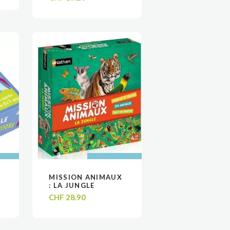
 AU
 AU
AJOUTER AU
AJOUTER AU
MISSION ANIMAUX
VOIR
VOIR
R
R
PANIER
PANIER
: LA JUNGLE
CHF
28.90