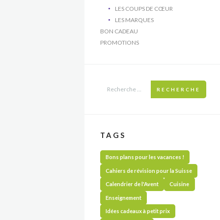
LES COUPS DE CŒUR
LES MARQUES
BON CADEAU
PROMOTIONS
RECHERCHE
TAGS
Bons plans pour les vacances !
Cahiers de révision pour la Suisse
Calendrier de l'Avent
Cuisine
Enseignement
Idées cadeaux à petit prix