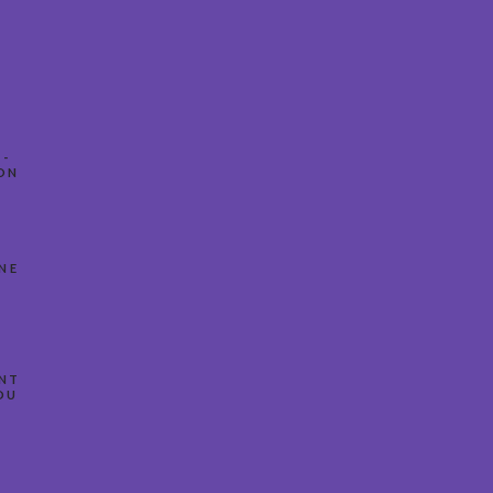
 -
ON
ix
tuel
NNE
 :
F 5.00.
Le
prix
actuel
ENT
est :
DU
.
CHF 11.90.
Le
prix
actuel