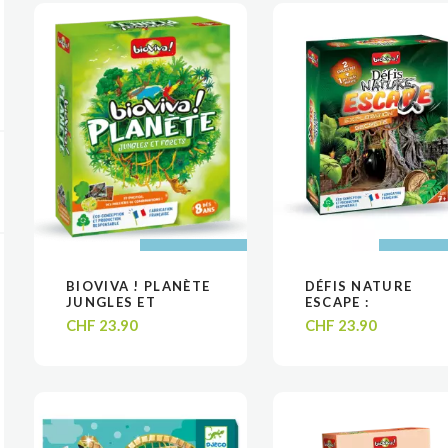
AJOUTER AU
AJOUTER AU
AJOUTER
AJOUTER
BIOVIVA ! PLANÈTE
DÉFIS NATURE
VOIR
VOIR
VOIR
VOIR
PANIER
PANIER
PANIE
PANIE
JUNGLES ET
ESCAPE :
FORÊTS
EXPLORATION
CHF
23.90
CHF
23.90
SECRÈTE