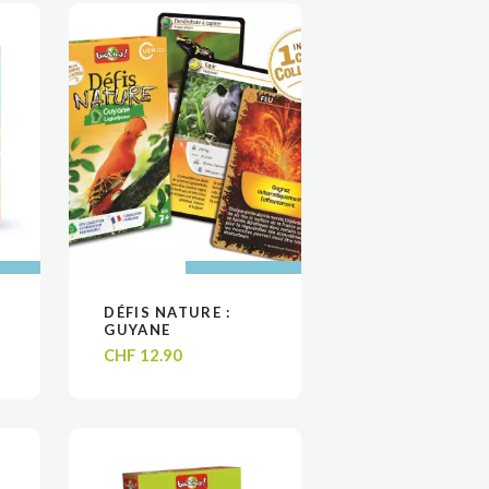
 AU
 AU
AJOUTER AU
AJOUTER AU
DÉFIS NATURE :
VOIR
VOIR
R
R
PANIER
PANIER
GUYANE
CHF
12.90