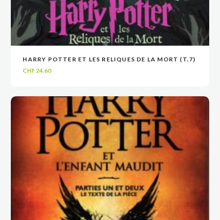
HARRY POTTER ET LES RELIQUES DE LA MORT (T.7)
VOIR
VOIR
AJOUTER AU PANIER
AJOUTER AU PANIER
CHF
24.60