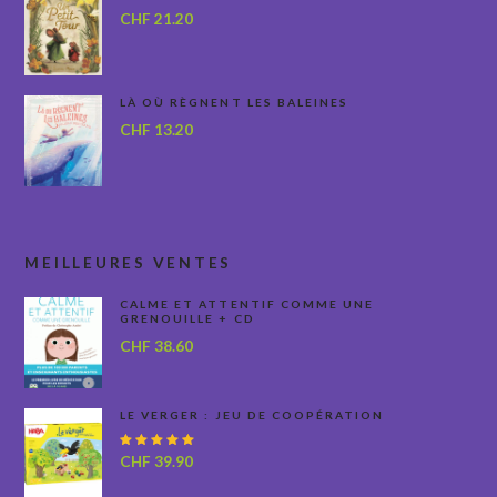
CHF
21.20
LÀ OÙ RÈGNENT LES BALEINES
CHF
13.20
MEILLEURES VENTES
CALME ET ATTENTIF COMME UNE
GRENOUILLE + CD
CHF
38.60
LE VERGER : JEU DE COOPÉRATION
Note
CHF
39.90
5.00
sur
5