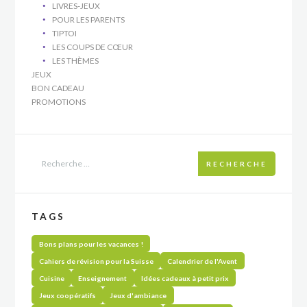
LIVRES-JEUX
POUR LES PARENTS
TIPTOI
LES COUPS DE CŒUR
LES THÈMES
JEUX
BON CADEAU
PROMOTIONS
RECHERCHE
TAGS
Bons plans pour les vacances !
Cahiers de révision pour la Suisse
Calendrier de l'Avent
Cuisine
Enseignement
Idées cadeaux à petit prix
Jeux coopératifs
Jeux d'ambiance