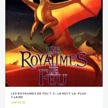
LES ROYAUMES DE FEU T.5 : LA NUIT-LA-PLUS-
VOIR
VOIR
AJOUTER AU PANIER
AJOUTER AU PANIER
CLAIRE
CHF
25.50