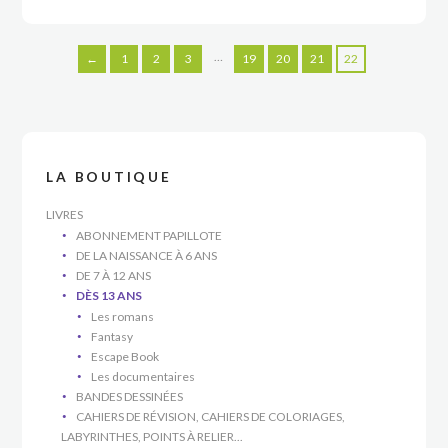
…
←
1
2
3
19
20
21
22
LA BOUTIQUE
LIVRES
ABONNEMENT PAPILLOTE
DE LA NAISSANCE À 6 ANS
DE 7 À 12 ANS
DÈS 13 ANS
Les romans
Fantasy
Escape Book
Les documentaires
BANDES DESSINÉES
CAHIERS DE RÉVISION, CAHIERS DE COLORIAGES,
LABYRINTHES, POINTS À RELIER...