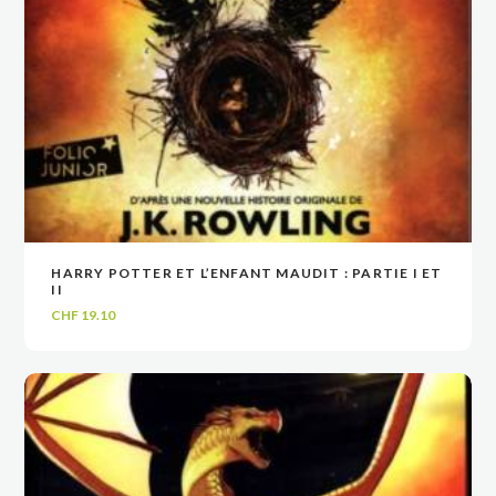
HARRY POTTER ET L’ENFANT MAUDIT : PARTIE I ET
VOIR
VOIR
AJOUTER AU PANIER
AJOUTER AU PANIER
II
CHF
19.10