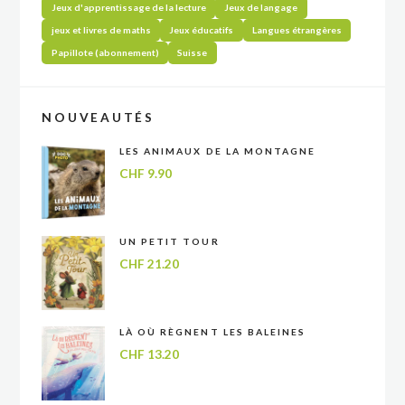
Jeux d'apprentissage de la lecture
Jeux de langage
jeux et livres de maths
Jeux éducatifs
Langues étrangères
Papillote (abonnement)
Suisse
NOUVEAUTÉS
LES ANIMAUX DE LA MONTAGNE
CHF
9.90
UN PETIT TOUR
CHF
21.20
LÀ OÙ RÈGNENT LES BALEINES
CHF
13.20