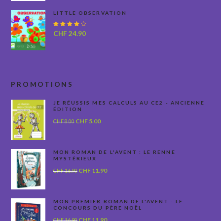
LITTLE OBSERVATION
Note
CHF
24.90
4.00
sur 5
PROMOTIONS
JE RÉUSSIS MES CALCULS AU CE2 - ANCIENNE
ÉDITION
Le
Le
CHF
5.00
CHF
8.00
prix
prix
initial
actuel
était :
est :
MON ROMAN DE L'AVENT : LE RENNE
MYSTÉRIEUX
CHF 8.00.
CHF 5.00.
Le
Le
CHF
11.90
CHF
16.90
prix
prix
initial
actuel
était :
est :
MON PREMIER ROMAN DE L'AVENT : LE
CONCOURS DU PÈRE NOËL
CHF 16.90.
CHF 11.90.
Le
Le
CHF
11.90
CHF
16.90