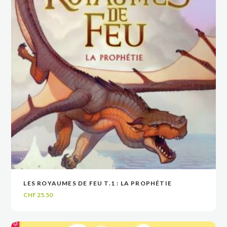
LES ROYAUMES DE FEU T.1 : LA PROPHÉTIE
VOIR
VOIR
AJOUTER AU PANIER
AJOUTER AU PANIER
CHF
25.50