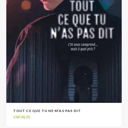
TOUT CE QUE TU NE M’AS PAS DIT
VOIR
VOIR
AJOUTER AU PANIER
AJOUTER AU PANIER
CHF
28.70