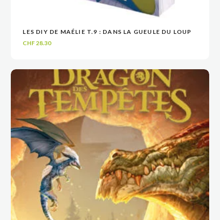
LES DIY DE MAÉLIE T.9 : DANS LA GUEULE DU LOUP
VOIR
VOIR
AJOUTER AU PANIER
AJOUTER AU PANIER
CHF
28.30