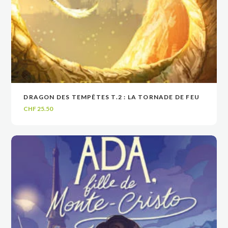
DRAGON DES TEMPÊTES T.2 : LA TORNADE DE FEU
VOIR
VOIR
AJOUTER AU PANIER
AJOUTER AU PANIER
CHF
25.50