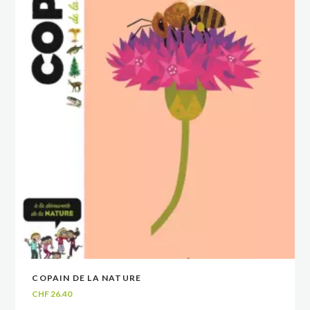
COPAIN DE LA NATURE
VOIR
VOIR
AJOUTER AU PANIER
AJOUTER AU PANIER
CHF
26.40