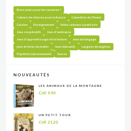
Bons plans pour les vacances !
Cahiers de révision pour la Suisse
Calendrier de l'Avent
Cuisine
Enseignement
Idées cadeaux à petit prix
Jeux coopératifs
Jeux d'ambiance
Jeux d'apprentissage de la lecture
Jeux de langage
jeux et livres de maths
Jeux éducatifs
Langues étrangères
Papillote (abonnement)
Suisse
NOUVEAUTÉS
LES ANIMAUX DE LA MONTAGNE
CHF
9.90
UN PETIT TOUR
CHF
21.20