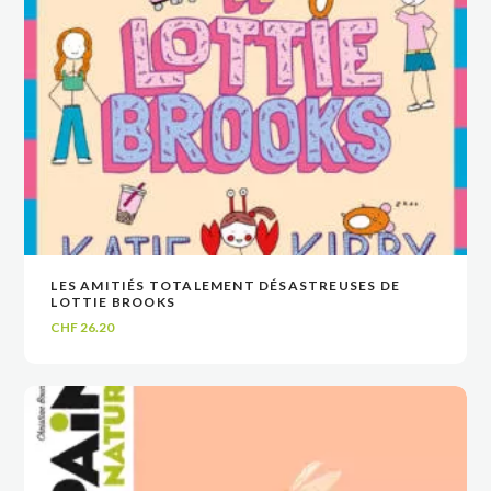
LES AMITIÉS TOTALEMENT DÉSASTREUSES DE
VOIR
VOIR
AJOUTER AU PANIER
AJOUTER AU PANIER
LOTTIE BROOKS
CHF
26.20