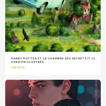
HARRY POTTER ET LA CHAMBRE DES SECRETS (T.1)
VOIR
VOIR
AJOUTER AU PANIER
AJOUTER AU PANIER
VERSION ILLUSTRÉE
CHF
59.90