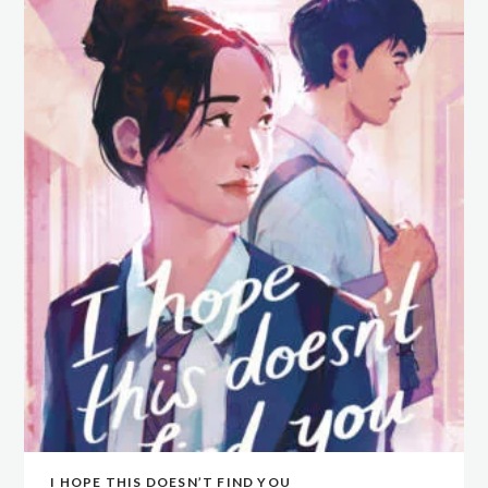
I HOPE THIS DOESN’T FIND YOU