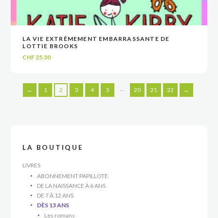
LA VIE EXTRÊMEMENT EMBARRASSANTE DE
VOIR
VOIR
AJOUTER AU PANIER
AJOUTER AU PANIER
LOTTIE BROOKS
CHF
25.30
…
←
1
2
3
4
5
20
21
22
→
LA BOUTIQUE
LIVRES
ABONNEMENT PAPILLOTE
DE LA NAISSANCE À 6 ANS
DE 7 À 12 ANS
DÈS 13 ANS
Les romans