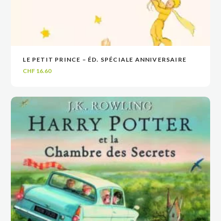
LE PETIT PRINCE – ÉD. SPÉCIALE ANNIVERSAIRE
VOIR
VOIR
AJOUTER AU PANIER
AJOUTER AU PANIER
CHF
16.60