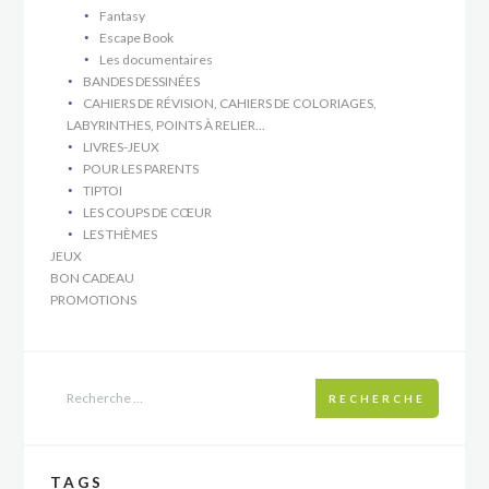
Fantasy
Escape Book
Les documentaires
BANDES DESSINÉES
CAHIERS DE RÉVISION, CAHIERS DE COLORIAGES,
LABYRINTHES, POINTS À RELIER...
LIVRES-JEUX
POUR LES PARENTS
TIPTOI
LES COUPS DE CŒUR
LES THÈMES
JEUX
BON CADEAU
PROMOTIONS
RECHERCHE
TAGS