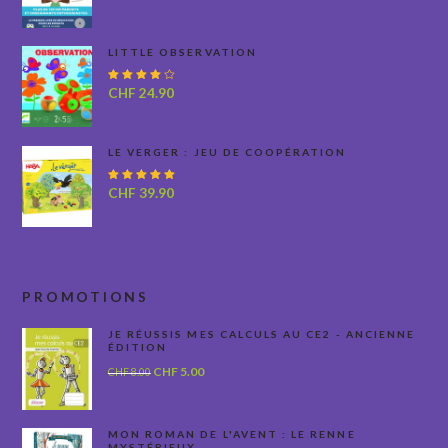
LITTLE OBSERVATION
Note
CHF
24.90
4.00
sur 5
LE VERGER : JEU DE COOPÉRATION
Note
CHF
39.90
5.00
sur
5
PROMOTIONS
JE RÉUSSIS MES CALCULS AU CE2 - ANCIENNE
ÉDITION
Le
Le
CHF
5.00
CHF
8.00
prix
prix
initial
actuel
était :
est :
MON ROMAN DE L'AVENT : LE RENNE
MYSTÉRIEUX