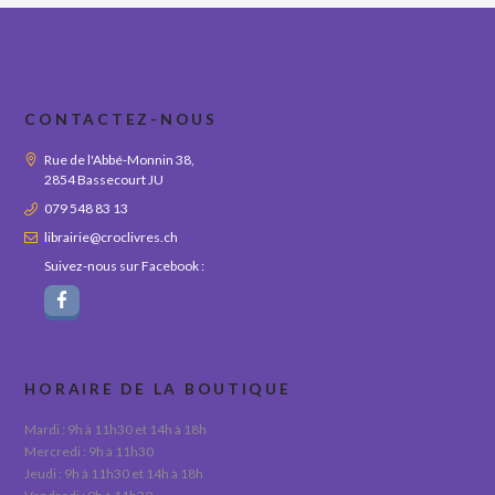
CONTACTEZ-NOUS
Rue de l'Abbé-Monnin 38,
2854 Bassecourt JU
079 548 83 13
librairie@croclivres.ch
Suivez-nous sur Facebook :
HORAIRE DE LA BOUTIQUE
Mardi : 9h à 11h30 et 14h à 18h
Mercredi : 9h à 11h30
Jeudi : 9h à 11h30 et 14h à 18h