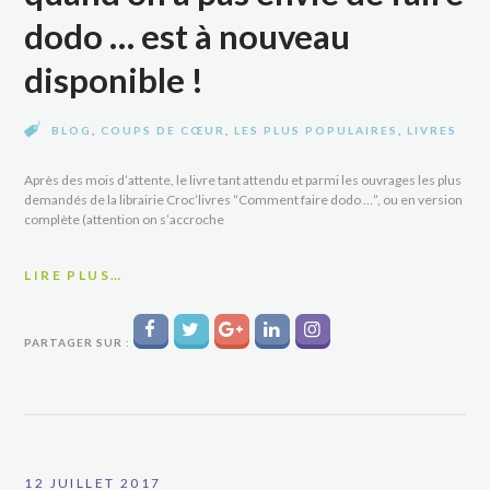
dodo … est à nouveau
disponible !
BLOG
,
COUPS DE CŒUR
,
LES PLUS POPULAIRES
,
LIVRES
Après des mois d’attente, le livre tant attendu et parmi les ouvrages les plus
demandés de la librairie Croc’livres “Comment faire dodo …”, ou en version
complète (attention on s’accroche
LIRE PLUS…
PARTAGER SUR :
12 JUILLET 2017