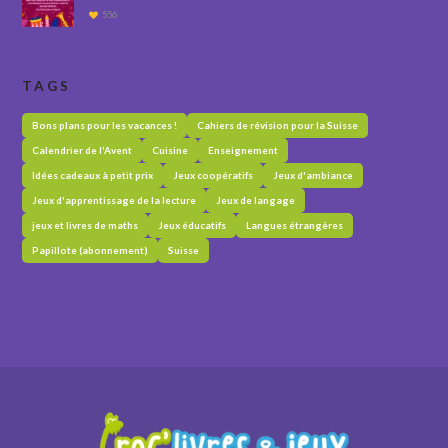
556
TAGS
Bons plans pour les vacances !
Cahiers de révision pour la Suisse
Calendrier de l'Avent
Cuisine
Enseignement
Idées cadeaux à petit prix
Jeux coopératifs
Jeux d'ambiance
Jeux d'apprentissage de la lecture
Jeux de langage
jeux et livres de maths
Jeux éducatifs
Langues étrangères
Papillote (abonnement)
Suisse