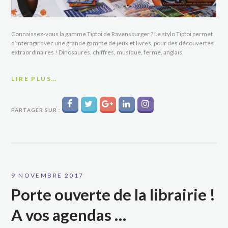
Connaissez-vous la gamme Tiptoi de Ravensburger ? Le stylo Tiptoi permet
d’interagir avec une grande gamme de jeux et livres, pour des découvertes
extraordinaires ! Dinosaures, chiffres, musique, ferme, anglais,
LIRE PLUS…
PARTAGER SUR :
9 NOVEMBRE 2017
Porte ouverte de la librairie !
A vos agendas …