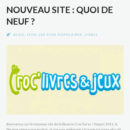
NOUVEAU SITE : QUOI DE
NEUF ?
BLOG
,
JEUX
,
LES PLUS POPULAIRES
,
LIVRES
Bienvenue sur le nouveau site de la librairie Croc’livres ! Depuis 2011, la
librairie a beaucoup évolué. Je me suis appliquée à trouver toujours plus de