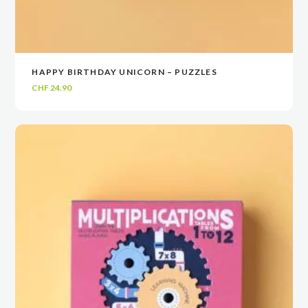
HAPPY BIRTHDAY UNICORN – PUZZLES
VOIR
VOIR
AJOUTER AU PANIER
AJOUTER AU PANIER
CHF
24.90