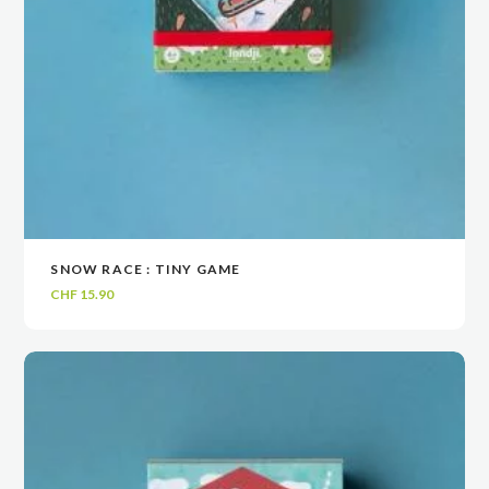
SNOW RACE : TINY GAME
VOIR
VOIR
AJOUTER AU PANIER
AJOUTER AU PANIER
CHF
15.90