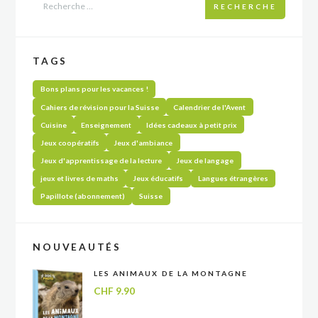
RECHERCHE
TAGS
Bons plans pour les vacances !
Cahiers de révision pour la Suisse
Calendrier de l'Avent
Cuisine
Enseignement
Idées cadeaux à petit prix
Jeux coopératifs
Jeux d'ambiance
Jeux d'apprentissage de la lecture
Jeux de langage
jeux et livres de maths
Jeux éducatifs
Langues étrangères
Papillote (abonnement)
Suisse
NOUVEAUTÉS
LES ANIMAUX DE LA MONTAGNE
CHF
9.90