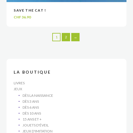
SAVE THE CAT !
LIRE LA SUITE
LIRE LA SUITE
VOIR
VOIR
CHF
36.90
1
2
→
LA BOUTIQUE
LIVRES
JEUX
DÈS LA NAISSANCE
DÈS 3 ANS
DÈS 6 ANS
DÈS 10 ANS
15 ANS ET +
JOUETS D'ÉVEIL
JEUX D'IMITATION