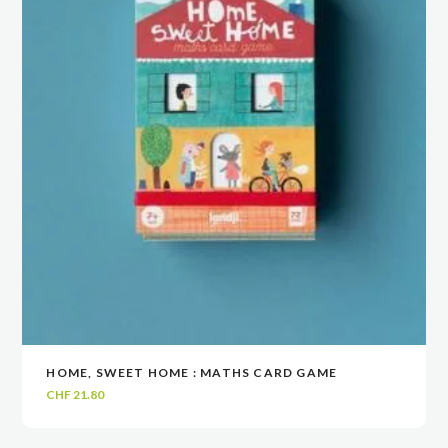
HOME, SWEET HOME : MATHS CARD GAME
VOIR
VOIR
AJOUTER AU PANIER
AJOUTER AU PANIER
CHF
21.80