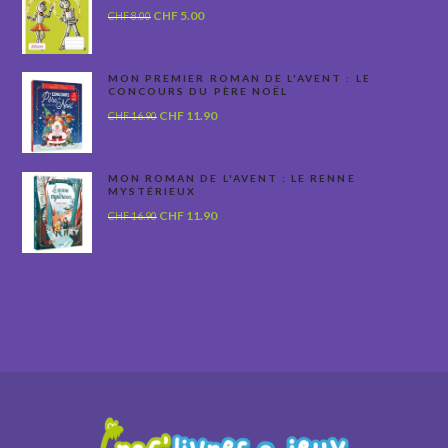
Le
Le
CHF
5.00
CHF
8.00
prix
prix
initial
actuel
était :
est :
MON PREMIER ROMAN DE L'AVENT : LE
CONCOURS DU PÈRE NOËL
CHF 8.00.
CHF 5.00.
Le
Le
CHF
11.90
CHF
16.90
prix
prix
initial
actuel
était :
est :
MON ROMAN DE L'AVENT : LE RENNE
MYSTÉRIEUX
CHF 16.90.
CHF 11.90.
Le
Le
CHF
11.90
CHF
16.90
prix
prix
initial
actuel
était :
est :
CHF 16.90.
CHF 11.90.