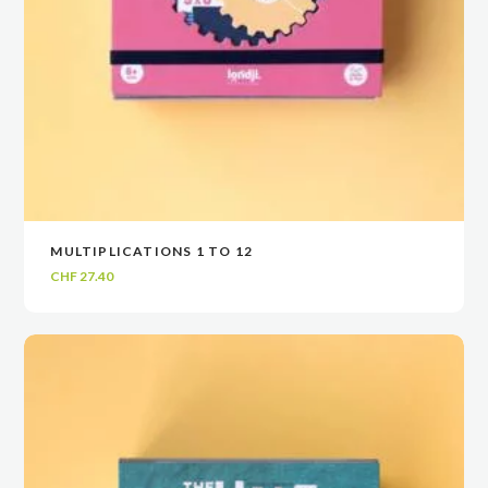
MULTIPLICATIONS 1 TO 12
VOIR
VOIR
AJOUTER AU PANIER
AJOUTER AU PANIER
CHF
27.40