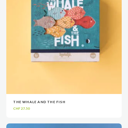
THE WHALE AND THE FISH
VOIR
VOIR
AJOUTER AU PANIER
AJOUTER AU PANIER
CHF
27.50