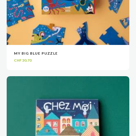
MY BIG BLUE PUZZLE
VOIR
VOIR
AJOUTER AU PANIER
AJOUTER AU PANIER
CHF
30.70