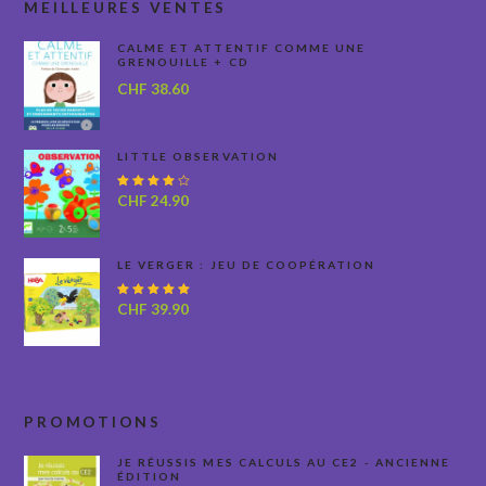
MEILLEURES VENTES
CALME ET ATTENTIF COMME UNE
GRENOUILLE + CD
CHF
38.60
LITTLE OBSERVATION
Note
CHF
24.90
4.00
sur 5
LE VERGER : JEU DE COOPÉRATION
Note
CHF
39.90
5.00
sur
5
PROMOTIONS
JE RÉUSSIS MES CALCULS AU CE2 - ANCIENNE
ÉDITION