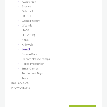
Auzou jeux
Bioviva
Didacool
DJECO
Game Factory
Gigamic
HABA
HELVETIQ
Kapla
Kidywolf
Londji
Moulin Roty
Placote / Passe-temps
Repos Production
SmartGames
Tender leaf Toys
Trixie
BON CADEAU
PROMOTIONS