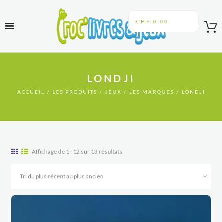
CHF 0.00
LONDJI
ACCUEIL
LES PRODUITS
JEUX
LES MARQUES
LONDJI
Trié
Affichage de 1–12 sur 13 résultats
du
plus
récent
au
plus
ancien