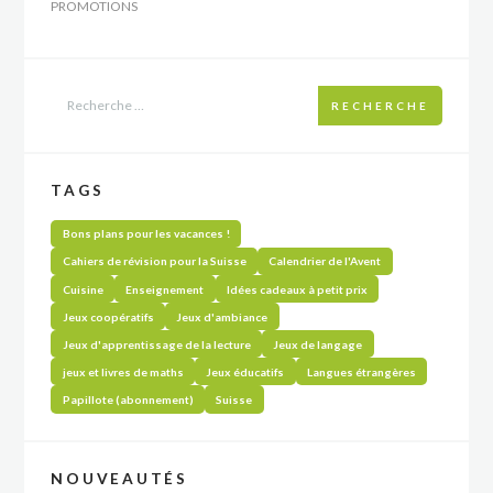
PROMOTIONS
RECHERCHE
TAGS
Bons plans pour les vacances !
Cahiers de révision pour la Suisse
Calendrier de l'Avent
Cuisine
Enseignement
Idées cadeaux à petit prix
Jeux coopératifs
Jeux d'ambiance
Jeux d'apprentissage de la lecture
Jeux de langage
jeux et livres de maths
Jeux éducatifs
Langues étrangères
Papillote (abonnement)
Suisse
NOUVEAUTÉS