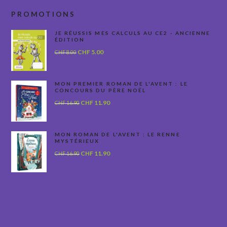
PROMOTIONS
JE RÉUSSIS MES CALCULS AU CE2 - ANCIENNE
ÉDITION
Le
Le
CHF
5.00
CHF
8.00
prix
prix
initial
actuel
était :
est :
MON PREMIER ROMAN DE L'AVENT : LE
CONCOURS DU PÈRE NOËL
CHF 8.00.
CHF 5.00.
Le
Le
CHF
11.90
CHF
16.90
prix
prix
initial
actuel
était :
est :
MON ROMAN DE L'AVENT : LE RENNE
MYSTÉRIEUX
CHF 16.90.
CHF 11.90.
Le
Le
CHF
11.90
CHF
16.90
prix
prix
initial
actuel
était :
est :
CHF 16.90.
CHF 11.90.