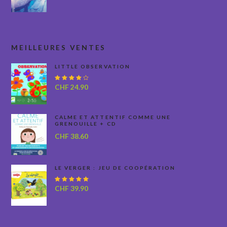
MEILLEURES VENTES
LITTLE OBSERVATION
Note
CHF
24.90
4.00
sur 5
CALME ET ATTENTIF COMME UNE
GRENOUILLE + CD
CHF
38.60
LE VERGER : JEU DE COOPÉRATION
Note
CHF
39.90
5.00
sur
5