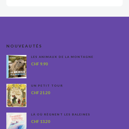
NOUVEAUTÉS
LES ANIMAUX DE LA MONTAGNE
CHF
9.90
UN PETIT TOUR
CHF
21.20
LÀ OÙ RÈGNENT LES BALEINES
CHF
13.20