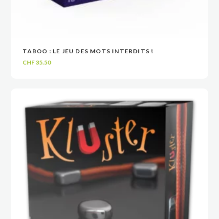
TABOO : LE JEU DES MOTS INTERDITS !
VOIR
VOIR
AJOUTER AU PANIER
AJOUTER AU PANIER
CHF
35.50