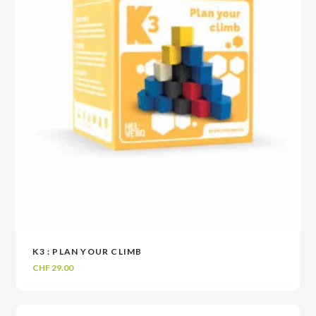
K3 : PLAN YOUR CLIMB
VOIR
VOIR
AJOUTER AU PANIER
AJOUTER AU PANIER
CHF
29.00