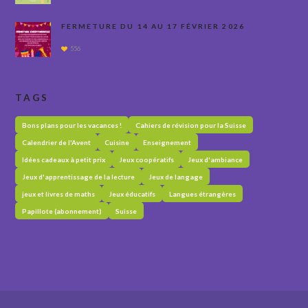
FERMETURE DU 14 AU 17 FÉVRIER 2026
556
TAGS
Bons plans pour les vacances !
Cahiers de révision pour la Suisse
Calendrier de l'Avent
Cuisine
Enseignement
Idées cadeaux à petit prix
Jeux coopératifs
Jeux d'ambiance
Jeux d'apprentissage de la lecture
Jeux de langage
jeux et livres de maths
Jeux éducatifs
Langues étrangères
Papillote (abonnement)
Suisse