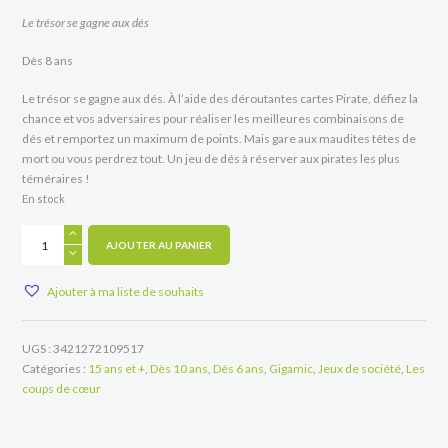
Le trésor se gagne aux dés
Dès 8 ans
Le trésor se gagne aux dés. À l’aide des déroutantes cartes Pirate, défiez la
chance et vos adversaires pour réaliser les meilleures combinaisons de
dés et remportez un maximum de points. Mais gare aux maudites têtes de
mort ou vous perdrez tout. Un jeu de dés à réserver aux pirates les plus
téméraires !
En stock
quantité
de
AJOUTER AU PANIER
Mille
sabords
Ajouter à ma liste de souhaits
!
UGS :
3421272109517
Catégories :
15 ans et +
,
Dès 10 ans
,
Dès 6 ans
,
Gigamic
,
Jeux de société
,
Les
coups de cœur