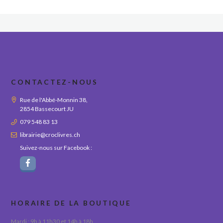
CONTACTEZ-NOUS
Rue de l'Abbé-Monnin 38,
2854 Bassecourt JU
079 548 83 13
librairie@croclivres.ch
Suivez-nous sur Facebook :
HORAIRE DE LA BOUTIQUE
Mardi : 9h à 11h30 et 14h à 18h