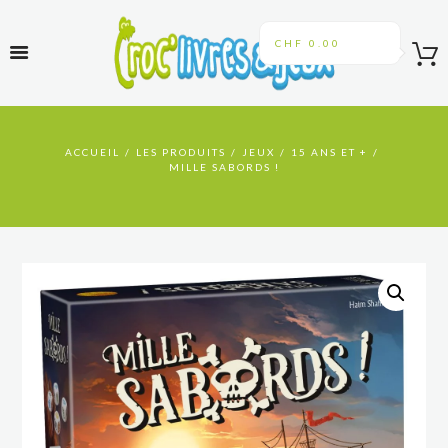
CHF 0.00
ACCUEIL
LES PRODUITS
JEUX
15 ANS ET +
MILLE SABORDS !