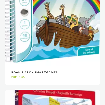
NOAH’S ARK – SMARTGAMES
VOIR
VOIR
AJOUTER AU PANIER
AJOUTER AU PANIER
CHF
14.90