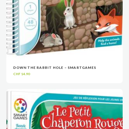
DOWN THE RABBIT HOLE – SMARTGAMES
VOIR
VOIR
AJOUTER AU PANIER
AJOUTER AU PANIER
CHF
14.90