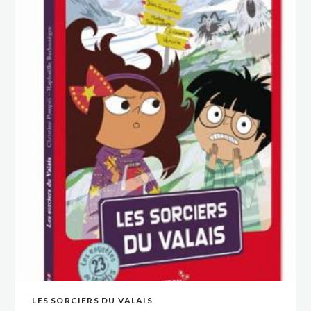
LES SORCIERS DU VALAIS
VOIR
VOIR
AJOUTER AU PANIER
AJOUTER AU PANIER