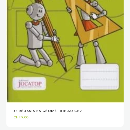
JE RÉUSSIS EN GÉOMÉTRIE AU CE2
VOIR
VOIR
AJOUTER AU PANIER
AJOUTER AU PANIER
CHF
9.00