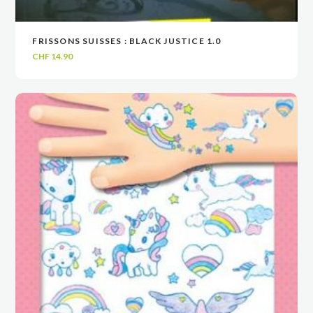
FRISSONS SUISSES : BLACK JUSTICE 1.0
VOIR
VOIR
AJOUTER AU PANIER
AJOUTER AU PANIER
CHF
14.90