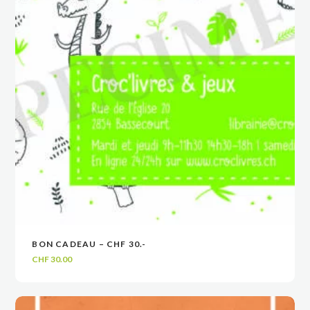
BON CADEAU – CHF 30.-
VOIR
VOIR
AJOUTER AU PANIER
AJOUTER AU PANIER
CHF
30.00