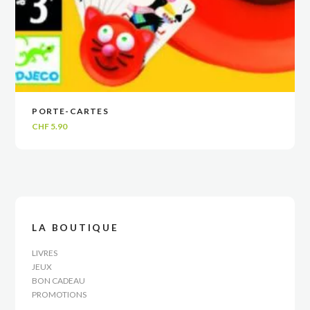
PORTE-CARTES
VOIR
VOIR
AJOUTER AU PANIER
AJOUTER AU PANIER
CHF
5.90
LA BOUTIQUE
LIVRES
JEUX
BON CADEAU
PROMOTIONS