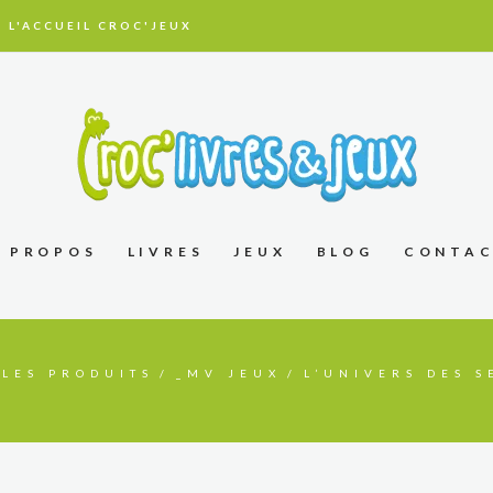
 L'ACCUEIL CROC'JEUX
À PROPOS
LIVRES
JEUX
BLOG
CONTA
LES PRODUITS
_MV JEUX
L’UNIVERS DES S