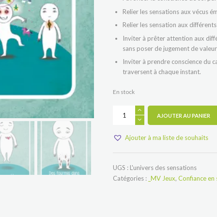
Relier les sensations aux vécus émo
Relier les sensation aux différent
Inviter à prêter attention aux dif
sans poser de jugement de valeur
Inviter à prendre conscience du 
traversent à chaque instant.
En stock
quantité
AJOUTER AU PANIER
de
L'univers
des
Ajouter à ma liste de souhaits
sensations
UGS :
L'univers des sensations
Catégories :
_MV Jeux
,
Confiance en 