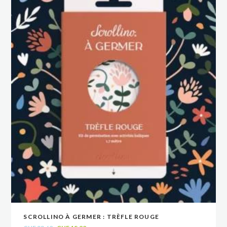
SCROLLINO À GERMER : TRÈFLE ROUGE
VOIR
VOIR
AJOUTER AU PANIER
AJOUTER AU PANIER