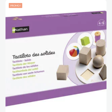
était :
est :
PROMO !
CHF 58.90.
CHF 44.00.