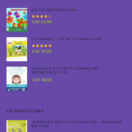
LITTLE OBSERVATION
Note
CHF
24.90
4.00
sur 5
LE VERGER : JEU DE COOPÉRATION
Note
CHF
39.90
5.00
sur
5
CALME ET ATTENTIF COMME UNE
GRENOUILLE + CD
CHF
38.60
PROMOTIONS
JE RÉUSSIS MES CALCULS AU CE2 - ANCIENNE
ÉDITION