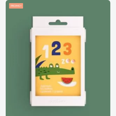
était :
est :
PROMO !
CHF 19.60.
CHF 8.00.