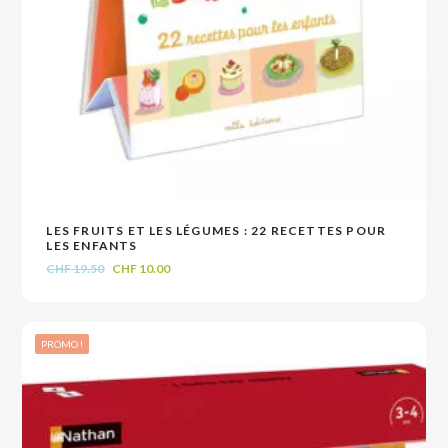
LES FRUITS ET LES LÉGUMES : 22 RECETTES POUR
VOIR
VOIR
AJOUTER AU PANIER
AJOUTER AU PANIER
LES ENFANTS
Le
Le
CHF
19.50
CHF
10.00
prix
prix
initial
actuel
était :
est :
PROMO !
CHF 19.50.
CHF 10.00.