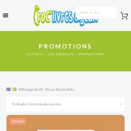
CHF 0.00
PROMOTIONS
ACCUEIL
LES PRODUITS
PROMOTIONS
Trié
Affichage de 25–36 sur 86 résultats
du
plus
récent
au
plus
PROMO !
ancien