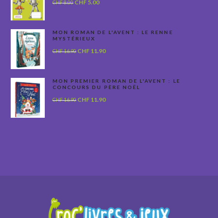
Le
Le
CHF
5.00
CHF
8.00
prix
prix
initial
actuel
était :
est :
MON ROMAN DE L'AVENT : LE RENNE
MYSTÉRIEUX
CHF 8.00.
CHF 5.00.
Le
Le
CHF
11.90
CHF
16.90
prix
prix
initial
actuel
était :
est :
MON PREMIER ROMAN DE L'AVENT : LE
CONCOURS DU PÈRE NOËL
CHF 16.90.
CHF 11.90.
Le
Le
CHF
11.90
CHF
16.90
prix
prix
initial
actuel
était :
est :
CHF 16.90.
CHF 11.90.