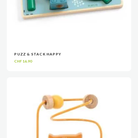
PUZZ & STACK HAPPY
VOIR
VOIR
AJOUTER AU PANIER
AJOUTER AU PANIER
CHF
16.90