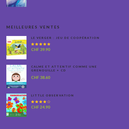
MEILLEURES VENTES
LE VERGER : JEU DE COOPÉRATION
Note
CHF
39.90
5.00
sur
5
CALME ET ATTENTIF COMME UNE
GRENOUILLE + CD
CHF
38.60
LITTLE OBSERVATION
Note
CHF
24.90
4.00
sur 5