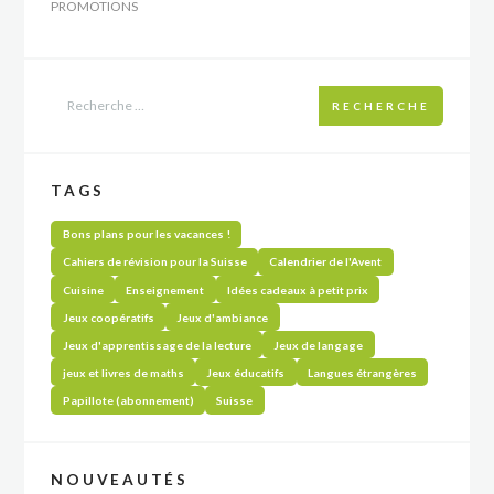
PROMOTIONS
RECHERCHE
TAGS
Bons plans pour les vacances !
Cahiers de révision pour la Suisse
Calendrier de l'Avent
Cuisine
Enseignement
Idées cadeaux à petit prix
Jeux coopératifs
Jeux d'ambiance
Jeux d'apprentissage de la lecture
Jeux de langage
jeux et livres de maths
Jeux éducatifs
Langues étrangères
Papillote (abonnement)
Suisse
NOUVEAUTÉS