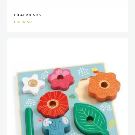
FILAFRIENDS
VOIR
VOIR
AJOUTER AU PANIER
AJOUTER AU PANIER
CHF
16.90