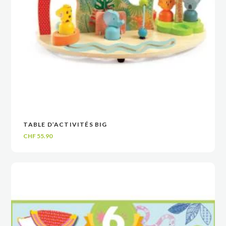
TABLE D’ACTIVITÉS BIG
VOIR
VOIR
AJOUTER AU PANIER
AJOUTER AU PANIER
CHF
55.90