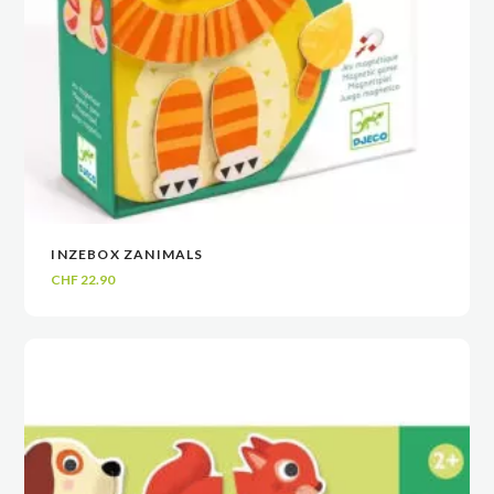
INZEBOX ZANIMALS
VOIR
VOIR
AJOUTER AU PANIER
AJOUTER AU PANIER
CHF
22.90