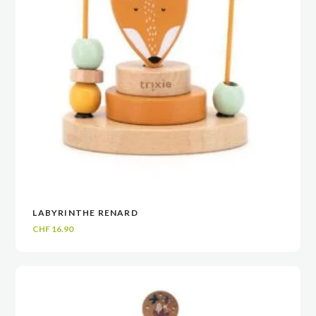
LABYRINTHE RENARD
VOIR
VOIR
AJOUTER AU PANIER
AJOUTER AU PANIER
CHF
16.90