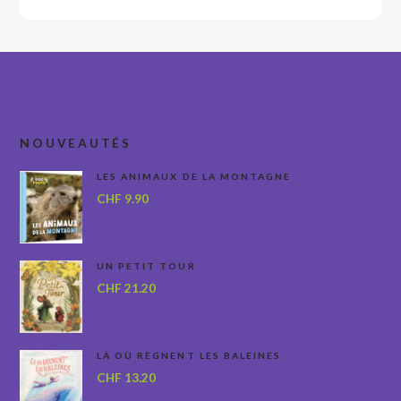
NOUVEAUTÉS
LES ANIMAUX DE LA MONTAGNE
CHF
9.90
UN PETIT TOUR
CHF
21.20
LÀ OÙ RÈGNENT LES BALEINES
CHF
13.20