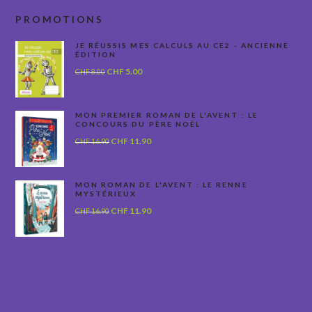
PROMOTIONS
JE RÉUSSIS MES CALCULS AU CE2 - ANCIENNE
ÉDITION
Le
Le
CHF
5.00
CHF
8.00
prix
prix
initial
actuel
était :
est :
MON PREMIER ROMAN DE L'AVENT : LE
CONCOURS DU PÈRE NOËL
CHF 8.00.
CHF 5.00.
Le
Le
CHF
11.90
CHF
16.90
prix
prix
initial
actuel
était :
est :
MON ROMAN DE L'AVENT : LE RENNE
MYSTÉRIEUX
CHF 16.90.
CHF 11.90.
Le
Le
CHF
11.90
CHF
16.90
prix
prix
initial
actuel
était :
est :
CHF 16.90.
CHF 11.90.