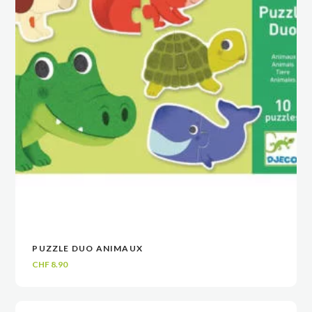
PUZZLE DUO ANIMAUX
VOIR
VOIR
AJOUTER AU PANIER
AJOUTER AU PANIER
CHF
8.90