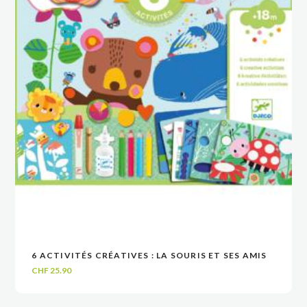
6 ACTIVITÉS CRÉATIVES : LA SOURIS ET SES AMIS
VOIR
VOIR
AJOUTER AU PANIER
AJOUTER AU PANIER
CHF
25.90