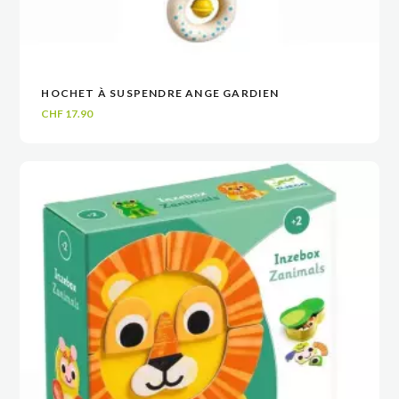
HOCHET À SUSPENDRE ANGE GARDIEN
VOIR
VOIR
AJOUTER AU PANIER
AJOUTER AU PANIER
CHF
17.90