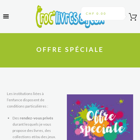
CHF 0.00
OFFRE SPÉCIALE
Les institutions liées à
l’enfance disposent de
conditions particulières :
Des
rendez-vous privés
durant lesquels je vous
propose des livres, des
collections et/ou des jeux.