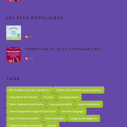
LES PLUS POPULAIRES
237
FERMETURE DU 14 AU 17 FÉVRIER 2026
555
TAGS
Bons plans pour les vacances !
Cahiers de révision pour la Suisse
Calendrier de l'Avent
Cuisine
Enseignement
Idées cadeaux à petit prix
Jeux coopératifs
Jeux d'ambiance
Jeux d'apprentissage de la lecture
Jeux de langage
jeux et livres de maths
Jeux éducatifs
Langues étrangères
Papillote (abonnement)
Suisse