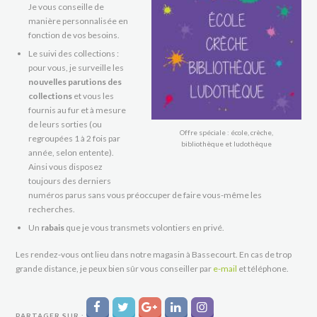
Je vous conseille de
manière personnalisée en
fonction de vos besoins.
Le suivi des collections :
pour vous, je surveille les
nouvelles parutions des
collections
et vous les
fournis au fur et à mesure
de leurs sorties (ou
Offre spéciale : école, crèche,
regroupées 1 à 2 fois par
bibliothèque et ludothèque
année, selon entente).
Ainsi vous disposez
toujours des derniers
numéros parus sans vous préoccuper de faire vous-même les
recherches.
Un
rabais
que je vous transmets volontiers en privé.
Les rendez-vous ont lieu dans notre magasin à Bassecourt. En cas de trop
grande distance, je peux bien sûr vous conseiller par
e-mail
et téléphone.
PARTAGER SUR :