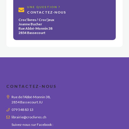
UNE QUESTION ?
CONTACTEZ-NOUS
Croc’livres / Croc’jeux
Joanne Bucher
Rue Abbé-Monnin 38
2854 Bassecourt
CONTACTEZ-NOUS
Rue de l'Abbé-Monnin 38,
2854 Bassecourt JU
079 548 83 13
librairie@croclivres.ch
Suivez-nous sur Facebook :