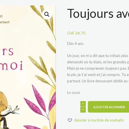
Toujours av
CHF
24.70
Dès 4 ans
Un jour, on m’a dit que tu n’étais plus 
demandé où tu étais, et les grandes 
Mais je ne comprenais toujours pas. Et
le pin, je t’ai senti et j’ai compris. T
partout. Un livre émouvant dédié au s
En stock
quantité
AJOUTER AU PANIER
de
Toujours
avec
Ajouter à ma liste de souhaits
moi