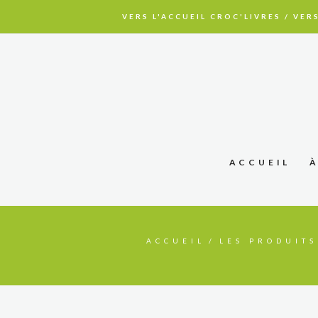
VERS L'ACCUEIL CROC'LIVRES
/
VERS
ACCUEIL
ACCUEIL
LES PRODUITS