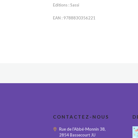
Editions : Sassi
EAN : 9788830356221
CONTACTEZ-NOUS
D
Rue de l'Abbé-Monnin 38,
2854 Bassecourt JU