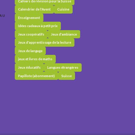
Cahiers de révision pour la Suisse
Calendrier de l'Avent
Cuisine
 AU
Enseignement
Idées cadeaux à petit prix
Jeux coopératifs
Jeux d'ambiance
Jeux d'apprentissage de la lecture
Jeux de langage
jeux et livres de maths
Jeux éducatifs
Langues étrangères
Papillote (abonnement)
Suisse