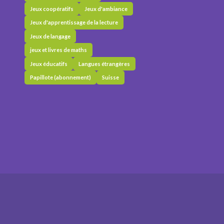
Jeux coopératifs
Jeux d'ambiance
Jeux d'apprentissage de la lecture
Jeux de langage
jeux et livres de maths
Jeux éducatifs
Langues étrangères
Papillote (abonnement)
Suisse