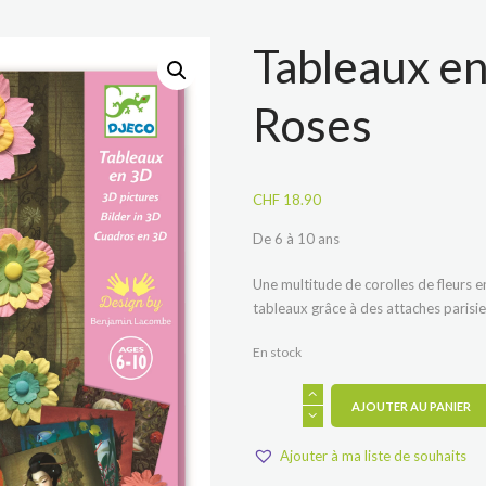
Tableaux en
Roses
CHF
18.90
De 6 à 10 ans
Une multitude de corolles de fleurs e
tableaux grâce à des attaches parisi
En stock
quantité
AJOUTER AU PANIER
de
Tableaux
en
Ajouter à ma liste de souhaits
3D
: