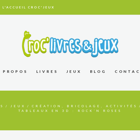
 L'ACCUEIL CROC'JEUX
À PROPOS
LIVRES
JEUX
BLOG
CONTA
TS
JEUX
CRÉATION, BRICOLAGE, ACTIVITÉS
TABLEAUX EN 3D : ROCK’N ROSES