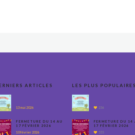
ERNIERS ARTICLES
LES PLUS POPULAIRE
13 mai 2026
236
FERMETURE DU 14 AU
FERMETURE DU 14
17 FÉVRIER 2026
17 FÉVRIER 2026
10 février 2026
555