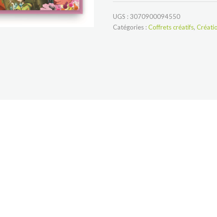
Rock'n
Roses
UGS :
3070900094550
Catégories :
Coffrets créatifs
,
Créatio