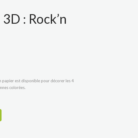
 3D : Rock’n
n papier est disponible pour décorer les 4
ennes colorées.