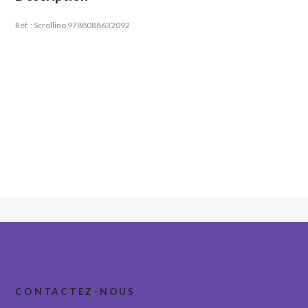
Réf. : Scrollino 9788088632092
CONTACTEZ-NOUS