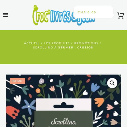
CHF 0.00
ACCUEIL
LES PRODUITS
PROMOTIONS
SCROLLINO À GERMER : CRESSON
PROMO !