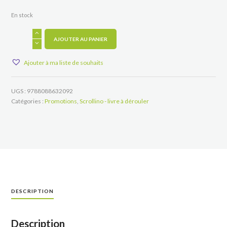
En stock
quantité
de
AJOUTER AU PANIER
Scrollino
à
Ajouter à ma liste de souhaits
germer
:
Cresson
UGS :
9788088632092
Catégories :
Promotions
,
Scrollino - livre à dérouler
DESCRIPTION
Description