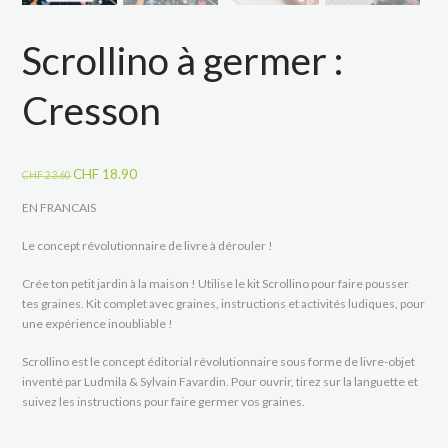
Scrollino à germer :
Cresson
Le
Le
CHF
18.90
CHF
23.60
prix
prix
EN FRANCAIS
initial
actuel
était :
est :
Le concept révolutionnaire de livre à dérouler !
CHF 23.60.
CHF 18.90.
Crée ton petit jardin à la maison ! Utilise le kit Scrollino pour faire pousser
tes graines. Kit complet avec graines, instructions et activités ludiques, pour
une expérience inoubliable !
Scrollino est le concept éditorial révolutionnaire sous forme de livre-objet
inventé par Ludmila & Sylvain Favardin. Pour ouvrir, tirez sur la languette et
suivez les instructions pour faire germer vos graines.