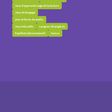
Jeux d'apprentissage de la lecture
Jeux de langage
jeux et livres de maths
Jeux éducatifs
Langues étrangères
Papillote (abonnement)
Suisse