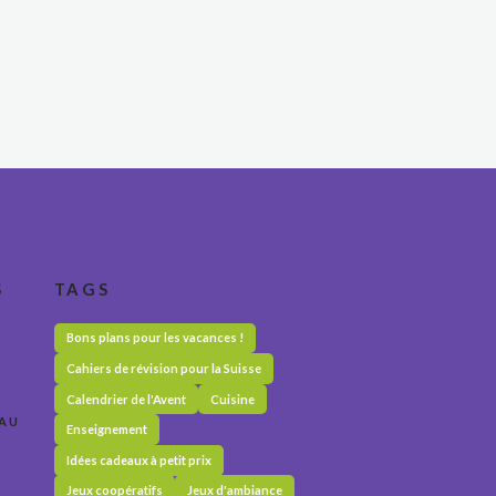
S
TAGS
Bons plans pour les vacances !
Cahiers de révision pour la Suisse
Calendrier de l'Avent
Cuisine
 AU
Enseignement
Idées cadeaux à petit prix
Jeux coopératifs
Jeux d'ambiance