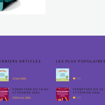
ERNIERS ARTICLES
LES PLUS POPULAIRE
13 mai 2026
235
FERMETURE DU 14 AU
FERMETURE DU 14
17 FÉVRIER 2026
17 FÉVRIER 2026
10 février 2026
555