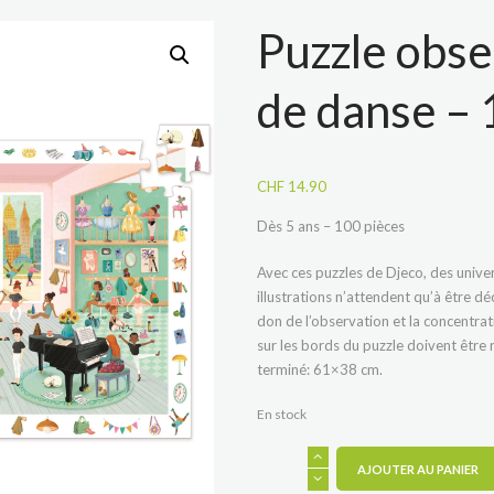
Puzzle obse
de danse – 
CHF
14.90
Dès 5 ans – 100 pièces
Avec ces puzzles de Djeco, des univer
illustrations n’attendent qu’à être dé
don de l’observation et la concentrat
sur les bords du puzzle doivent être
terminé: 61×38 cm.
En stock
quantité
AJOUTER AU PANIER
de
Puzzle