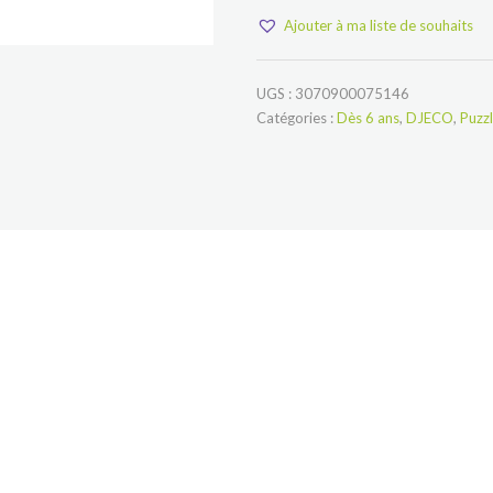
observation
Ajouter à ma liste de souhaits
L'école
de
danse
-
UGS :
3070900075146
100
Catégories :
Dès 6 ans
,
DJECO
,
Puzz
pièces