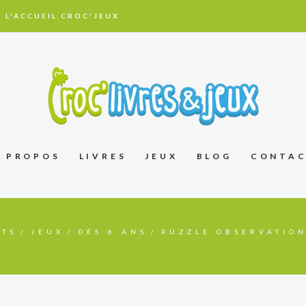
 L'ACCUEIL CROC'JEUX
À PROPOS
LIVRES
JEUX
BLOG
CONTA
ITS
JEUX
DÈS 6 ANS
PUZZLE OBSERVATION