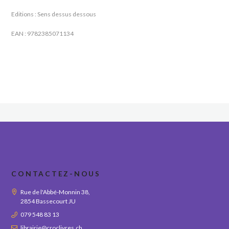
Editions : Sens dessus dessous
EAN : 9782385071134
CONTACTEZ-NOUS
Rue de l'Abbé-Monnin 38,
2854 Bassecourt JU
079 548 83 13
librairie@croclivres.ch