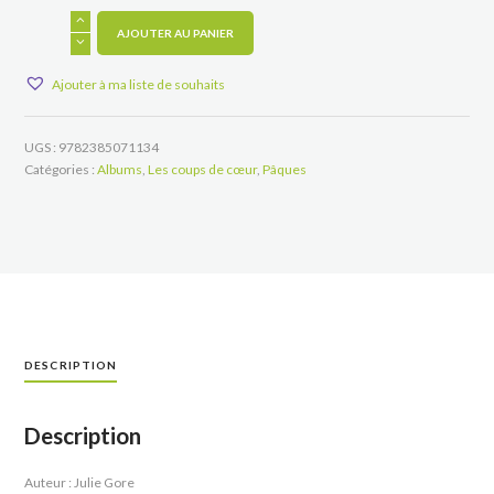
quantité
de
AJOUTER AU PANIER
Poussin
tout
Ajouter à ma liste de souhaits
rouge
UGS :
9782385071134
Catégories :
Albums
,
Les coups de cœur
,
Pâques
DESCRIPTION
Description
Auteur : Julie Gore