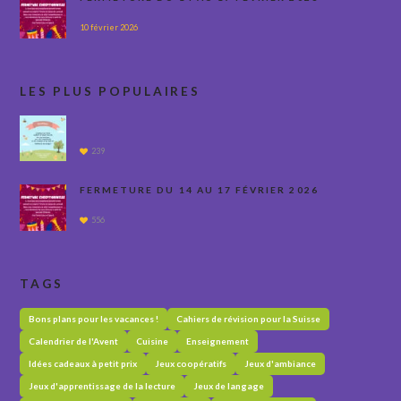
10 février 2026
LES PLUS POPULAIRES
239
FERMETURE DU 14 AU 17 FÉVRIER 2026
556
TAGS
Bons plans pour les vacances !
Cahiers de révision pour la Suisse
Calendrier de l'Avent
Cuisine
Enseignement
Idées cadeaux à petit prix
Jeux coopératifs
Jeux d'ambiance
Jeux d'apprentissage de la lecture
Jeux de langage