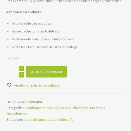
Par exemple
: “A la récré, une fille me crache dessus dès qu’elle me croise.”
4 réponses à évaluer :
Je lui crache dessus aussi.
Je me cache dans les toilettes.
Je demande à un copain de lui faire peur.
Je dis très fort : “Ah voici le lama du collège !”
En stock
quantité
de
AJOUTER AU PANIER
No
Way,
Ajouter à ma liste de souhaits
Bully
!
UGS :
3760278380484
Catégories :
Confiance en soi
,
Dès 10 ans
,
Différence
,
Émotions
,
Harcèlement
Étiquettes :
Jeux de langage
,
Jeux éducatifs