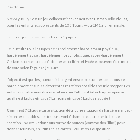
Dès 10 ans
No Way, Bully ! est un jeu collaboratif
co-conçu avec Emmanuelle Piquet
,
pour les enfants et adolescents de 10 à 18 ans — du CM1 à la Terminale.
Le jeu se joue en individuel ou en équipes.
Le jeu traite tous les types de harcèlement :
harcèlement physique,
harcèlement social, harcèlement psychologique, cyber-harcèlement
.
Certaines cartes sont spécifiques au collège et lycée et peuvent être mises
de côté selon l’âge des joueurs.
L’objectif est que les joueurs échangent ensemble sur des situations de
harcèlement et sur les différentes réactions possibles pour le stopper. Les
enfants ou ados vont discuter et évaluer l’efficacité de chaque réponse :
quelle est la plus efficace ? La moins efficace ? La plus risquée ?
Comment ?
Chaque carte situation décrit une situation de harcèlement et 4
réponses possibles. Les joueurs vont échanger et attribuer à chaque
réaction une évaluation sous forme de pouces (comme des “like”) pour
donner leur avis, en utilisant les cartes Evaluation à disposition.