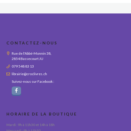
CONTACTEZ-NOUS
Rue de l'Abbé-Monnin 38,
2854 Bassecourt JU
079 548 83 13
librairie@croclivres.ch
Suivez-nous sur Facebook :
HORAIRE DE LA BOUTIQUE
Mardi : 9h à 11h30 et 14h à 18h
Mercredi : 9h à 11h30