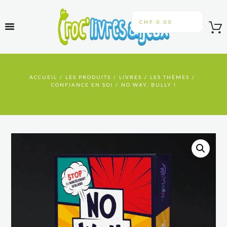
CHF 0.00
ACCUEIL
LES PRODUITS
LIVRES
LES THÈMES
CONFIANCE EN SOI
NO WAY, BULLY !