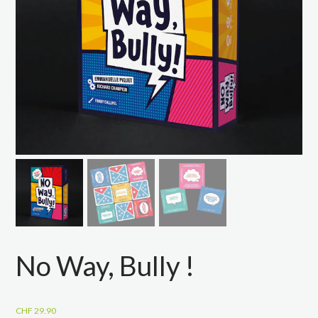
No Way, Bully !
CHF
29.90