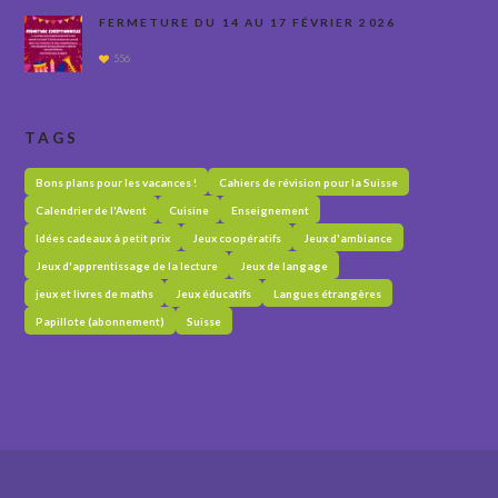
FERMETURE DU 14 AU 17 FÉVRIER 2026
556
TAGS
Bons plans pour les vacances !
Cahiers de révision pour la Suisse
Calendrier de l'Avent
Cuisine
Enseignement
Idées cadeaux à petit prix
Jeux coopératifs
Jeux d'ambiance
Jeux d'apprentissage de la lecture
Jeux de langage
jeux et livres de maths
Jeux éducatifs
Langues étrangères
Papillote (abonnement)
Suisse