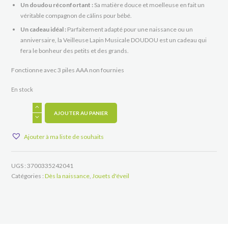
Un doudou réconfortant :
Sa matière douce et moelleuse en fait un
véritable compagnon de câlins pour bébé.
Un cadeau idéal :
Parfaitement adapté pour une naissance ou un
anniversaire, la Veilleuse Lapin Musicale DOUDOU est un cadeau qui
fera le bonheur des petits et des grands.
Fonctionne avec 3 piles AAA non fournies
En stock
quantité
de
AJOUTER AU PANIER
Ma
première
Ajouter à ma liste de souhaits
veilleuse
musicale
UGS :
3700335242041
Catégories :
Dès la naissance
,
Jouets d'éveil