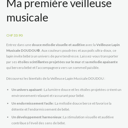
Ma première veilleuse
musicale
CHF
33.90
Entrez dans une
douce mélodie visuelle et auditive
avec la
Veilleuse Lapin
Musicale DOUDOU®
. Aux couleurs poudrées et aux poils ultra-doux, ce
lapin invite bébé à un univers de pure tendresse. Laissez-vous transporter
par ses
étoiles scintillantes projetées sur le mur
et
sa mélodie apaisante
qui bercera bébé et l’accompagnera vers un sommeil paisible.
Découvrez les bienfaits de la Veilleuse Lapin Musicale DOUDOU :
Un univers apaisant :
La lumière douce et les étoiles projetées créent un
environnement relaxant et rassurant pour bébé.
Un endormissement facile :
La mélodie douce berce et favorise la
détente et l’endormissement de bébé.
Un développement harmonieux :
La stimulation visuelle et auditive
contribue à l’éveil des sens de bébé.