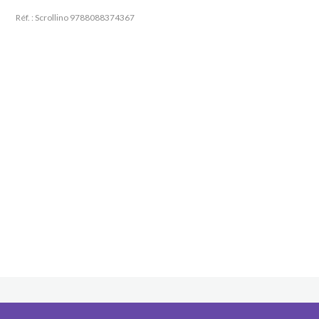
Réf. : Scrollino
9788088374367