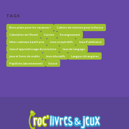
TAGS
Bons plans pour les vacances !
Cahiers de révision pour la Suisse
Calendrier de l'Avent
Cuisine
Enseignement
Idées cadeaux à petit prix
Jeux coopératifs
Jeux d'ambiance
Jeux d'apprentissage de la lecture
Jeux de langage
jeux et livres de maths
Jeux éducatifs
Langues étrangères
Papillote (abonnement)
Suisse