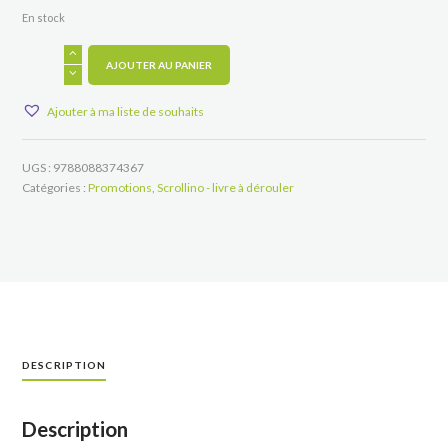
En stock
quantité
de
AJOUTER AU PANIER
Ma
première
Ajouter à ma liste de souhaits
BD
à
créer
UGS :
9788088374367
Catégories :
Promotions
,
Scrollino - livre à dérouler
DESCRIPTION
Description