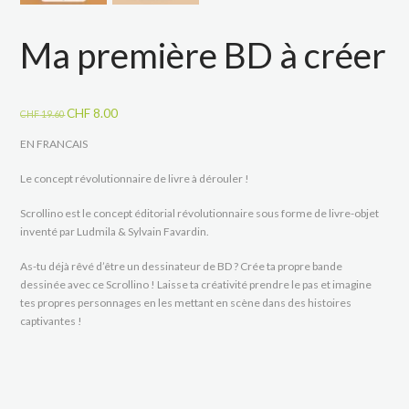
Ma première BD à créer
Le
Le
CHF
8.00
CHF
19.60
prix
prix
EN FRANCAIS
initial
actuel
était :
est :
Le concept révolutionnaire de livre à dérouler !
CHF 19.60.
CHF 8.00.
Scrollino est le concept éditorial révolutionnaire sous forme de livre-objet
inventé par Ludmila & Sylvain Favardin.
As-tu déjà rêvé d’être un dessinateur de BD ? Crée ta propre bande
dessinée avec ce Scrollino ! Laisse ta créativité prendre le pas et imagine
tes propres personnages en les mettant en scène dans des histoires
captivantes !