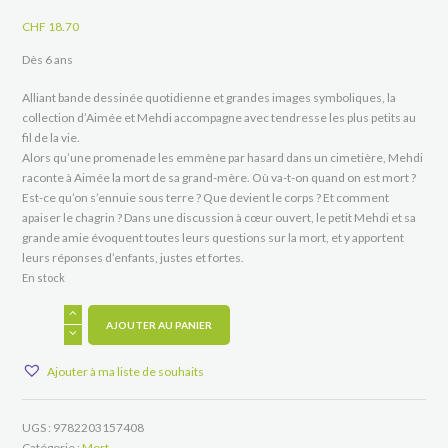
CHF
18.70
Dès 6 ans
Alliant bande dessinée quotidienne et grandes images symboliques, la
collection d’Aimée et Mehdi accompagne avec tendresse les plus petits au
fil de la vie.
Alors qu’une promenade les emmène par hasard dans un cimetière, Mehdi
raconte à Aimée la mort de sa grand-mère. Où va-t-on quand on est mort ?
Est-ce qu’on s’ennuie sous terre ? Que devient le corps ? Et comment
apaiser le chagrin ? Dans une discussion à cœur ouvert, le petit Mehdi et sa
grande amie évoquent toutes leurs questions sur la mort, et y apportent
leurs réponses d’enfants, justes et fortes.
En stock
quantité
de
AJOUTER AU PANIER
Ma
grand-
Ajouter à ma liste de souhaits
mère
est
morte
UGS :
9782203157408
Catégorie :
Mort