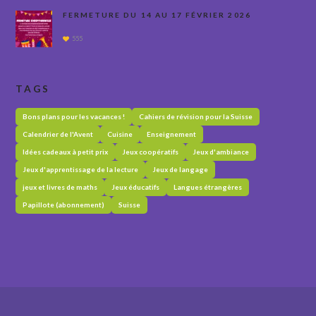
FERMETURE DU 14 AU 17 FÉVRIER 2026
555
TAGS
Bons plans pour les vacances !
Cahiers de révision pour la Suisse
Calendrier de l'Avent
Cuisine
Enseignement
Idées cadeaux à petit prix
Jeux coopératifs
Jeux d'ambiance
Jeux d'apprentissage de la lecture
Jeux de langage
jeux et livres de maths
Jeux éducatifs
Langues étrangères
Papillote (abonnement)
Suisse