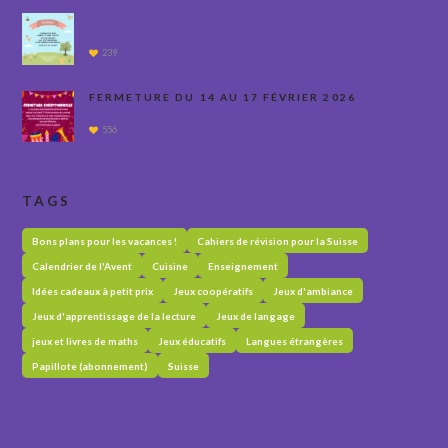
239
FERMETURE DU 14 AU 17 FÉVRIER 2026
556
TAGS
Bons plans pour les vacances !
Cahiers de révision pour la Suisse
Calendrier de l'Avent
Cuisine
Enseignement
Idées cadeaux à petit prix
Jeux coopératifs
Jeux d'ambiance
Jeux d'apprentissage de la lecture
Jeux de langage
jeux et livres de maths
Jeux éducatifs
Langues étrangères
Papillote (abonnement)
Suisse