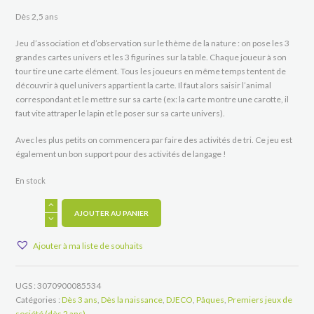
Dès 2,5 ans
Jeu d’association et d’observation sur le thème de la nature : on pose les 3
grandes cartes univers et les 3 figurines sur la table. Chaque joueur à son
tour tire une carte élément. Tous les joueurs en même temps tentent de
découvrir à quel univers appartient la carte. Il faut alors saisir l’animal
correspondant et le mettre sur sa carte (ex: la carte montre une carotte, il
faut vite attraper le lapin et le poser sur sa carte univers).
Avec les plus petits on commencera par faire des activités de tri. Ce jeu est
également un bon support pour des activités de langage !
En stock
quantité
de
AJOUTER AU PANIER
Little
Association
Ajouter à ma liste de souhaits
UGS :
3070900085534
Catégories :
Dès 3 ans
,
Dès la naissance
,
DJECO
,
Pâques
,
Premiers jeux de
société (dès 2 ans)