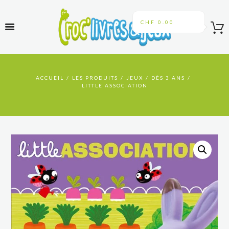
CHF 0.00
ACCUEIL
LES PRODUITS
JEUX
DÈS 3 ANS
LITTLE ASSOCIATION