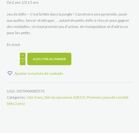
De 2 ans 1/2 à 5 ans
Jeu de défis – C’est la fête dans la jungle ! Construire une pyramide, jouer
aux quilles, lancer et attraper, … autant de petits défis à réussir pour gagner
des médailles. Un tout premier jeu d’action, de manipulation et d’adresse
pour les petits.
En stock
quantité
de
AJOUTER AU PANIER
Little
Action
Ajouter à ma liste de souhaits
UGS :
3070900085572
Catégories :
Dès 3 ans
,
Dès la naissance
,
DJECO
,
Premiers jeux de société
(dès 2 ans)