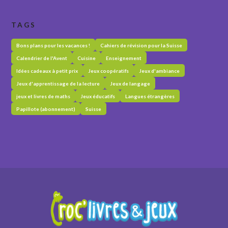
TAGS
Bons plans pour les vacances !
Cahiers de révision pour la Suisse
Calendrier de l'Avent
Cuisine
Enseignement
Idées cadeaux à petit prix
Jeux coopératifs
Jeux d'ambiance
Jeux d'apprentissage de la lecture
Jeux de langage
jeux et livres de maths
Jeux éducatifs
Langues étrangères
Papillote (abonnement)
Suisse