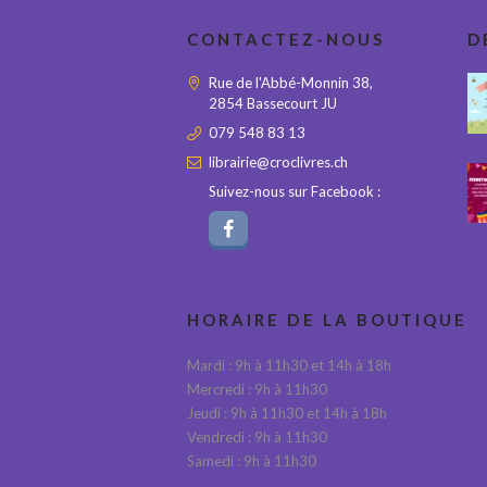
CONTACTEZ-NOUS
D
Rue de l'Abbé-Monnin 38,
2854 Bassecourt JU
079 548 83 13
librairie@croclivres.ch
Suivez-nous sur Facebook :
HORAIRE DE LA BOUTIQUE
Mardi : 9h à 11h30 et 14h à 18h
Mercredi : 9h à 11h30
Jeudi : 9h à 11h30 et 14h à 18h
Vendredi : 9h à 11h30
Samedi : 9h à 11h30