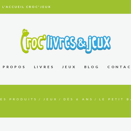
 L'ACCUEIL CROC'JEUX
À PROPOS
LIVRES
JEUX
BLOG
CONTA
LES PRODUITS
JEUX
DÈS 6 ANS
LE PETIT 