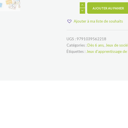
quantité
AJOUTER AU PANIER
de
Le
Petit
Ajouter à ma liste de souhaits
Bac
de
Loup
UGS :
9791039562218
Catégories :
Dès 6 ans
,
Jeux de socié
Étiquettes :
Jeux d'apprentissage de l