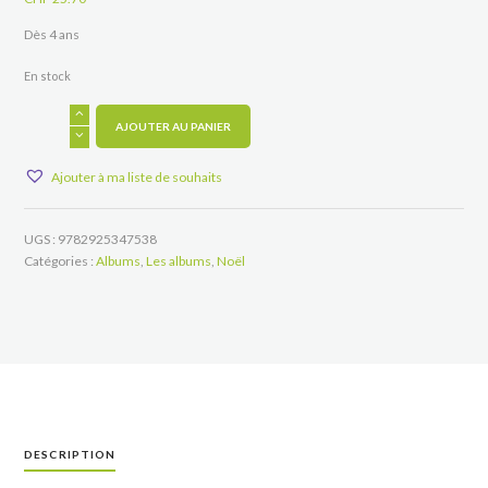
Dès 4 ans
En stock
quantité
de
AJOUTER AU PANIER
La
petite
Ajouter à ma liste de souhaits
bûche
de
Noël
UGS :
9782925347538
Catégories :
Albums
,
Les albums
,
Noël
DESCRIPTION