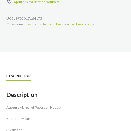
Ajouter à ma liste de souhaits
des
enfants
Greystone
UGS :
9782017164173
Catégories :
Les coups de cœur
,
Les romans
,
Les romans
DESCRIPTION
Description
Auteur : Margaret Peterson Haddix
Editions : Milan
380 pages