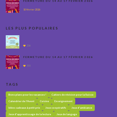
FERMETURE DU 14 AU 17 FÉVRIER 2026
10 février 2026
LES PLUS POPULAIRES
236
FERMETURE DU 14 AU 17 FÉVRIER 2026
555
TAGS
Bons plans pour les vacances !
Cahiers de révision pour la Suisse
Calendrier de l'Avent
Cuisine
Enseignement
Idées cadeaux à petit prix
Jeux coopératifs
Jeux d'ambiance
Jeux d'apprentissage de la lecture
Jeux de langage