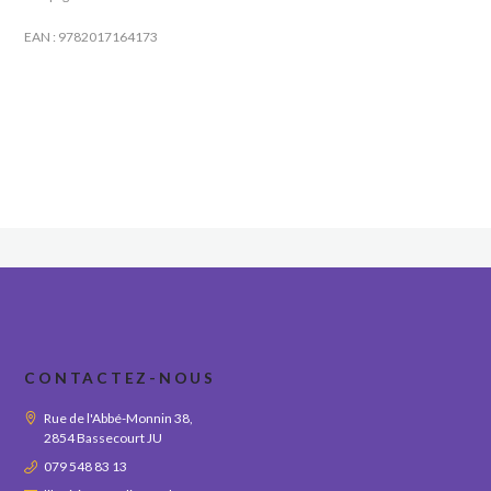
EAN :
9782017164173
CONTACTEZ-NOUS
Rue de l'Abbé-Monnin 38,
2854 Bassecourt JU
079 548 83 13