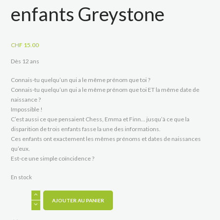
enfants Greystone
CHF
15.00
Dès 12 ans
Connais-tu quelqu’un qui a le même prénom que toi ?
Connais-tu quelqu’un qui a le même prénom que toi ET la même date de
naissance ?
Impossible !
C’est aussi ce que pensaient Chess, Emma et Finn… jusqu’à ce que la
disparition de trois enfants fasse la une des informations.
Ces enfants ont exactement les mêmes prénoms et dates de naissances
qu’eux.
Est-ce une simple
coïncidence ?
En stock
quantité
de
AJOUTER AU PANIER
La
disparition