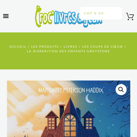
CHF 0.00
ACCUEIL
LES PRODUITS
LIVRES
LES COUPS DE CŒUR
LA DISPARITION DES ENFANTS GREYSTONE