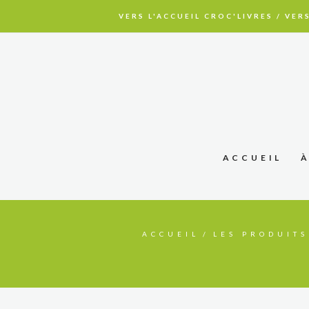
VERS L'ACCUEIL CROC'LIVRES
/
VERS
ACCUEIL
ACCUEIL
LES PRODUITS