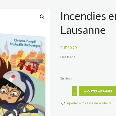
Incendies e
Lausanne
CHF
10.90
Dès 8 ans
En stock
quantité
AJOUTER AU PANIER
de
Incendies
en
Ajouter à ma liste de souhaits
série
à
Lausanne