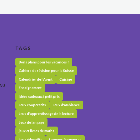
S
TAGS
Bons plans pour les vacances !
Cahiers de révision pour la Suisse
Calendrier de l'Avent
Cuisine
 AU
Enseignement
Idées cadeaux à petit prix
Jeux coopératifs
Jeux d'ambiance
Jeux d'apprentissage de la lecture
Jeux de langage
jeux et livres de maths
Jeux éducatifs
Langues étrangères