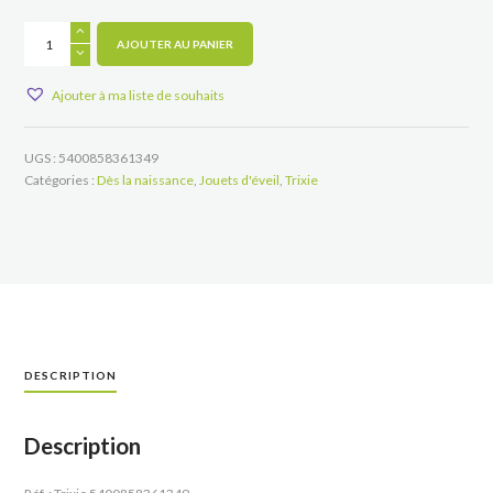
quantité
de
AJOUTER AU PANIER
Hochet
lion
Ajouter à ma liste de souhaits
UGS :
5400858361349
Catégories :
Dès la naissance
,
Jouets d'éveil
,
Trixie
DESCRIPTION
Description