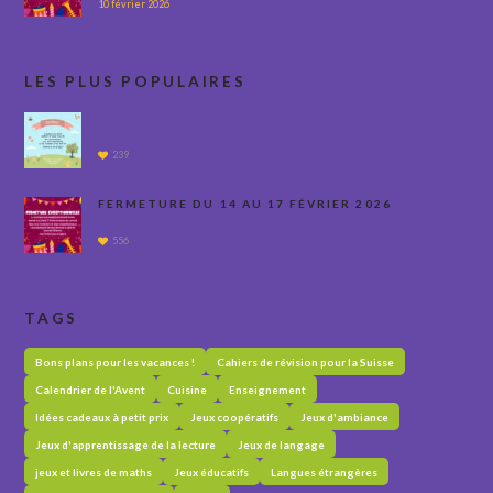
10 février 2026
LES PLUS POPULAIRES
239
FERMETURE DU 14 AU 17 FÉVRIER 2026
556
TAGS
Bons plans pour les vacances !
Cahiers de révision pour la Suisse
Calendrier de l'Avent
Cuisine
Enseignement
Idées cadeaux à petit prix
Jeux coopératifs
Jeux d'ambiance
Jeux d'apprentissage de la lecture
Jeux de langage
jeux et livres de maths
Jeux éducatifs
Langues étrangères