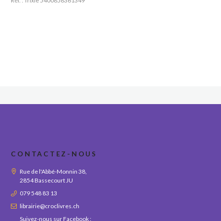
Réf. : Trixie 5400858361349
CONTACTEZ-NOUS
Rue de l'Abbé-Monnin 38,
2854 Bassecourt JU
079 548 83 13
librairie@croclivres.ch
Suivez-nous sur Facebook :