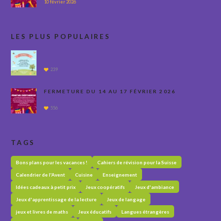
10 février 2026
LES PLUS POPULAIRES
239
FERMETURE DU 14 AU 17 FÉVRIER 2026
556
TAGS
Bons plans pour les vacances !
Cahiers de révision pour la Suisse
Calendrier de l'Avent
Cuisine
Enseignement
Idées cadeaux à petit prix
Jeux coopératifs
Jeux d'ambiance
Jeux d'apprentissage de la lecture
Jeux de langage
jeux et livres de maths
Jeux éducatifs
Langues étrangères