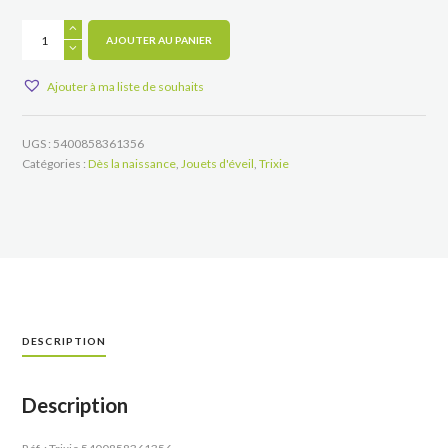
quantité
de
AJOUTER AU PANIER
Hochet
éléphant
Ajouter à ma liste de souhaits
UGS :
5400858361356
Catégories :
Dès la naissance
,
Jouets d'éveil
,
Trixie
DESCRIPTION
Description