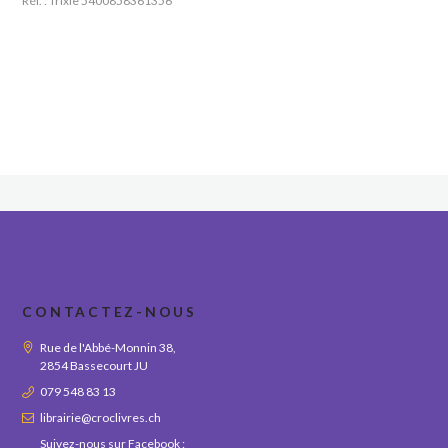
Réf. : Trixie 5400858361356
CONTACTEZ-NOUS
Rue de l'Abbé-Monnin 38,
2854 Bassecourt JU
079 548 83 13
librairie@croclivres.ch
Suivez-nous sur Facebook :