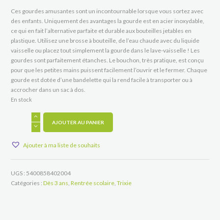
Ces gourdes amusantes sont un incontournable lorsque vous sortez avec
des enfants. Uniquement des avantages la gourde est en acier inoxydable,
ce qui en fait l’alternative parfaite et durable aux bouteilles jetables en
plastique. Utilisez une brosse à bouteille, de l’eau chaude avec du liquide
vaisselle ou placez tout simplement la gourde dans le lave-vaisselle ! Les
gourdes sont parfaitement étanches. Le bouchon, très pratique, est conçu
pour que les petites mains puissent facilement l’ouvrir et le fermer. Chaque
gourde est dotée d’une bandelette qui la rend facile à transporter ou à
accrocher dans un sac à dos.
En stock
quantité
de
AJOUTER AU PANIER
Gourde
girafe
Ajouter à ma liste de souhaits
350
ml
UGS :
5400858402004
Catégories :
Dès 3 ans
,
Rentrée scolaire
,
Trixie