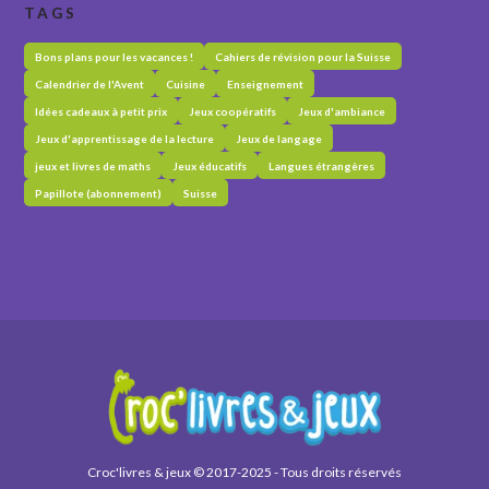
TAGS
Bons plans pour les vacances !
Cahiers de révision pour la Suisse
Calendrier de l'Avent
Cuisine
Enseignement
Idées cadeaux à petit prix
Jeux coopératifs
Jeux d'ambiance
Jeux d'apprentissage de la lecture
Jeux de langage
jeux et livres de maths
Jeux éducatifs
Langues étrangères
Papillote (abonnement)
Suisse
Croc'livres & jeux © 2017-2025 - Tous droits réservés