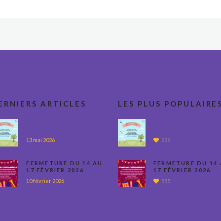
ERNIERS ARTICLES
LES PLUS POPULAIRE
13 mai 2026
236
FERMETURE DU 14 AU
FERMETURE DU 14
17 FÉVRIER 2026
17 FÉVRIER 2026
10 février 2026
555