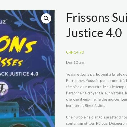
Frissons Sui
Justice 4.0
CHF
14.90
Dès 10 ans
Yoann et Loris participent à la fête de 
Porrentruy. Poussés par la curiosité, 
témoins d’un meurtre. Mais le temps d
Personne ne croyant à leur histoire, l
cherchent eux-même des indices. Leu
jeu interdit
Black Justice
.
Une nuit pleine d’angoisse attend nos
souterrain et tour Réfous. Déjoueront