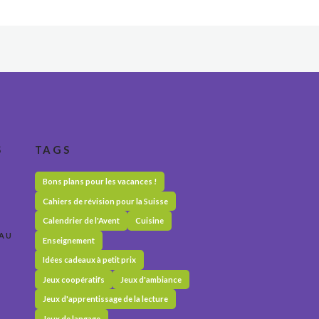
S
TAGS
Bons plans pour les vacances !
Cahiers de révision pour la Suisse
Calendrier de l'Avent
Cuisine
 AU
Enseignement
Idées cadeaux à petit prix
Jeux coopératifs
Jeux d'ambiance
Jeux d'apprentissage de la lecture
Jeux de langage