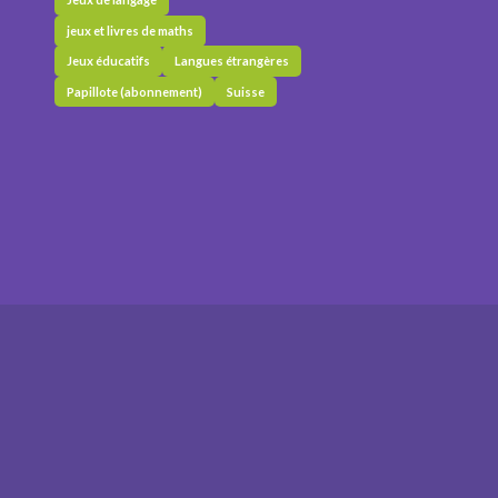
jeux et livres de maths
Jeux éducatifs
Langues étrangères
Papillote (abonnement)
Suisse