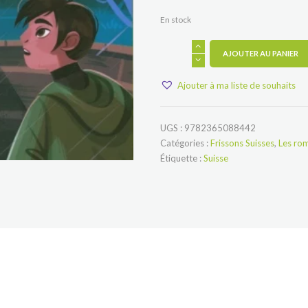
En stock
quantité
AJOUTER AU PANIER
de
Frissons
Suisses
Ajouter à ma liste de souhaits
:
Black
Justice
4.0
UGS :
9782365088442
Catégories :
Frissons Suisses
,
Les ro
Étiquette :
Suisse