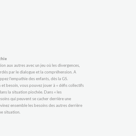
thie
ion aux autres avec un jeu où les divergences,
ordés par le dialogue et la compréhension. A
ppez l’empathie des enfants, dès la GS.
et besoin, vous pouvez jouer à « défis collectifs
ans la situation piochée. Dans « les
esoins qui peuvent se cacher derrière une
devinez ensemble les besoins des autres derrière
e situation.