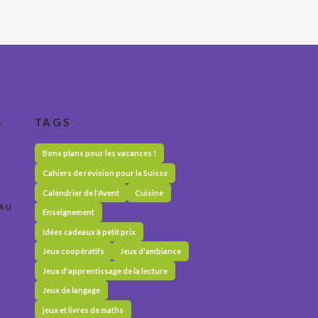
S
TAGS
Bons plans pour les vacances !
Cahiers de révision pour la Suisse
Calendrier de l'Avent
Cuisine
 AU
Enseignement
Idées cadeaux à petit prix
Jeux coopératifs
Jeux d'ambiance
Jeux d'apprentissage de la lecture
Jeux de langage
jeux et livres de maths