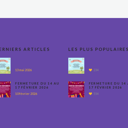
ERNIERS ARTICLES
LES PLUS POPULAIRE
13 mai 2026
234
FERMETURE DU 14 AU
FERMETURE DU 14
17 FÉVRIER 2026
17 FÉVRIER 2026
10 février 2026
554