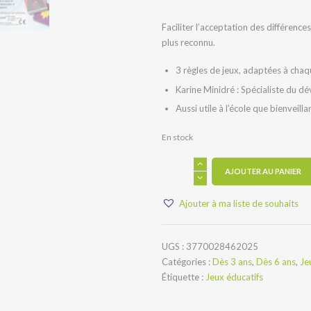
Faciliter l’acceptation des différence
plus reconnu.
3 règles de jeux, adaptées à chaq
Karine Minidré : Spécialiste du
Aussi utile à l’école que bienveilla
En stock
quantité
AJOUTER AU PANIER
de
Empathico
Ajouter à ma liste de souhaits
UGS :
3770028462025
Catégories :
Dès 3 ans
,
Dès 6 ans
,
Je
Étiquette :
Jeux éducatifs