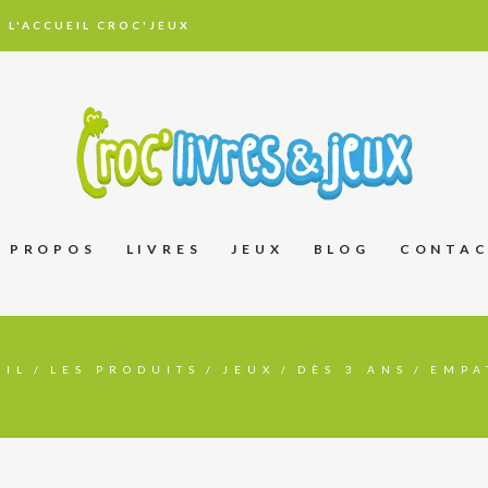
 L'ACCUEIL CROC'JEUX
À PROPOS
LIVRES
JEUX
BLOG
CONTA
EIL
LES PRODUITS
JEUX
DÈS 3 ANS
EMPA