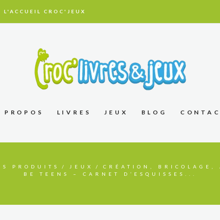
 L'ACCUEIL CROC'JEUX
À PROPOS
LIVRES
JEUX
BLOG
CONTA
ES PRODUITS
JEUX
CRÉATION, BRICOLAGE, 
BE TEENS – CARNET D’ESQUISSES...