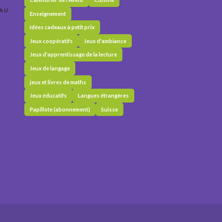
 AU
Enseignement
Idées cadeaux à petit prix
Jeux coopératifs
Jeux d'ambiance
Jeux d'apprentissage de la lecture
Jeux de langage
jeux et livres de maths
Jeux éducatifs
Langues étrangères
Papillote (abonnement)
Suisse