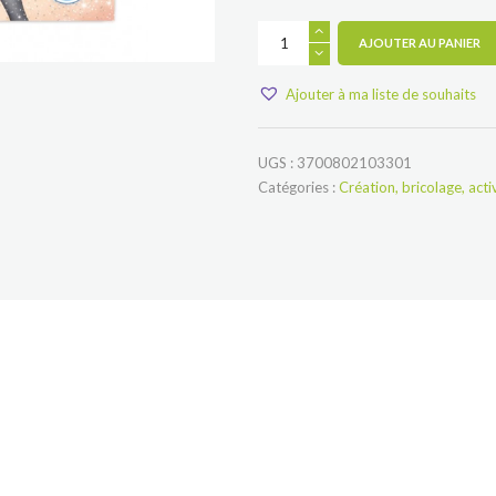
quantité
AJOUTER AU PANIER
de
Be
Teens
Ajouter à ma liste de souhaits
-
Carnet
d'esquisses
tenues
UGS :
3700802103301
de
Catégories :
Création, bricolage, acti
rock