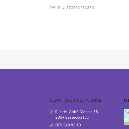
Réf. : Buki 3700802103301
CONTACTEZ-NOUS
D
Rue de l'Abbé-Monnin 38,
2854 Bassecourt JU
079 548 83 13