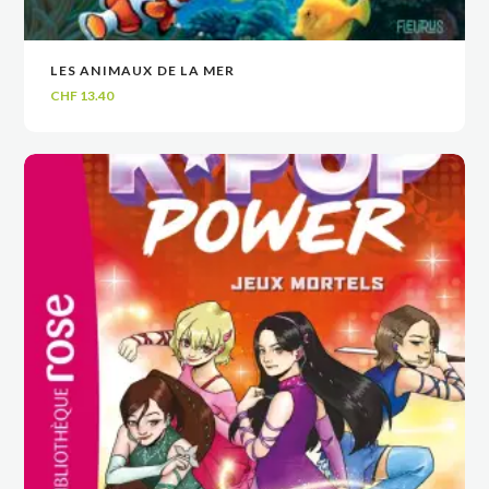
LES ANIMAUX DE LA MER
VOIR
VOIR
AJOUTER AU PANIER
AJOUTER AU PANIER
CHF
13.40