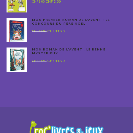
Le
Le
CHF
5.00
CHF
8.00
prix
prix
initial
actuel
était :
est :
MON PREMIER ROMAN DE L'AVENT : LE
CONCOURS DU PÈRE NOËL
CHF 8.00.
CHF 5.00.
Le
Le
CHF
11.90
CHF
16.90
prix
prix
initial
actuel
était :
est :
MON ROMAN DE L'AVENT : LE RENNE
MYSTÉRIEUX
CHF 16.90.
CHF 11.90.
Le
Le
CHF
11.90
CHF
16.90
prix
prix
initial
actuel
était :
est :
CHF 16.90.
CHF 11.90.