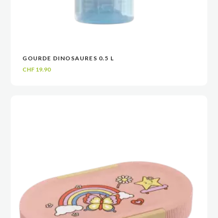
GOURDE DINOSAURES 0.5 L
VOIR
VOIR
AJOUTER AU PANIER
AJOUTER AU PANIER
CHF
19.90