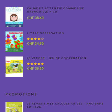
CALME ET ATTENTIF COMME UNE
GRENOUILLE + CD
CHF
38.60
LITTLE OBSERVATION
Note
CHF
24.90
4.00
sur 5
LE VERGER : JEU DE COOPÉRATION
Note
CHF
39.90
5.00
sur
5
PROMOTIONS
JE RÉUSSIS MES CALCULS AU CE2 - ANCIENNE
ÉDITION