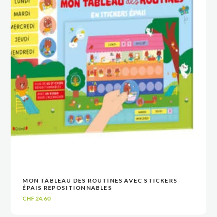
MON TABLEAU DES ROUTINES AVEC STICKERS
VOIR
VOIR
AJOUTER AU PANIER
AJOUTER AU PANIER
ÉPAIS REPOSITIONNABLES
CHF
24.60