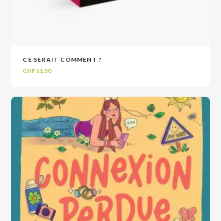
CE SERAIT COMMENT ?
VOIR
VOIR
AJOUTER AU PANIER
AJOUTER AU PANIER
CHF
11.50