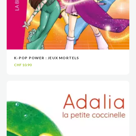
K-POP POWER : JEUX MORTELS
VOIR
VOIR
AJOUTER AU PANIER
AJOUTER AU PANIER
CHF
10.90