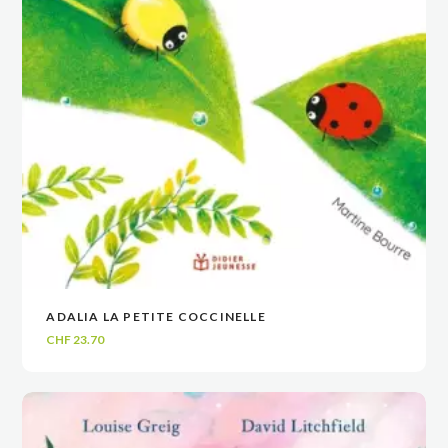
ADALIA LA PETITE COCCINELLE
VOIR
VOIR
AJOUTER AU PANIER
AJOUTER AU PANIER
CHF
23.70