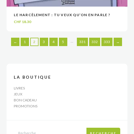
LE HARCÈLEMENT : TU VEUX QU’ON EN PARLE ?
VOIR
VOIR
AJOUTER AU PANIER
AJOUTER AU PANIER
CHF
18.30
…
←
1
2
3
4
5
331
332
333
→
LA BOUTIQUE
LIVRES
JEUX
BON CADEAU
PROMOTIONS
RECHERCHE