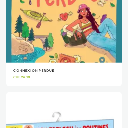
CONNEXION PERDUE
VOIR
VOIR
AJOUTER AU PANIER
AJOUTER AU PANIER
CHF
24.30