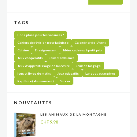
TAGS
Bons plans pour les vacances !
Cahiers de révision pour la Suisse
Calendrier de l'Avent
Cuisine
Enseignement
Idées cadeaux à petit prix
Jeux coopératifs
Jeux d'ambiance
Jeux d'apprentissage de la lecture
Jeux de langage
jeux et livres de maths
Jeux éducatifs
Langues étrangères
Papillote (abonnement)
Suisse
NOUVEAUTÉS
LES ANIMAUX DE LA MONTAGNE
CHF
9.90