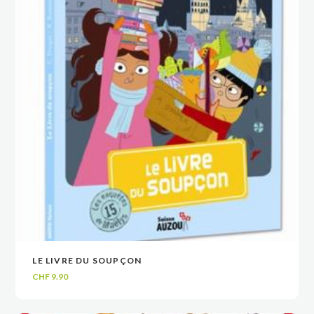
LE LIVRE DU SOUPÇON
VOIR
VOIR
AJOUTER AU PANIER
AJOUTER AU PANIER
CHF
9.90