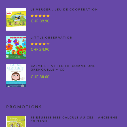
LE VERGER : JEU DE COOPÉRATION
Note
CHF
39.90
5.00
sur
5
LITTLE OBSERVATION
Note
CHF
24.90
4.00
sur 5
CALME ET ATTENTIF COMME UNE
GRENOUILLE + CD
CHF
38.60
PROMOTIONS
JE RÉUSSIS MES CALCULS AU CE2 - ANCIENNE
ÉDITION