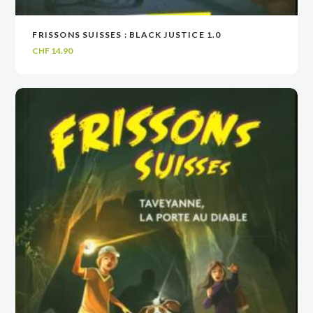
FRISSONS SUISSES : BLACK JUSTICE 1.0
VOIR
VOIR
AJOUTER AU PANIER
AJOUTER AU PANIER
CHF
14.90