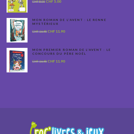
Le
Le
CHF
5.00
CHF
8.00
prix
prix
initial
actuel
était :
est :
MON ROMAN DE L'AVENT : LE RENNE
MYSTÉRIEUX
CHF 8.00.
CHF 5.00.
Le
Le
CHF
11.90
CHF
16.90
prix
prix
initial
actuel
était :
est :
MON PREMIER ROMAN DE L'AVENT : LE
CONCOURS DU PÈRE NOËL
CHF 16.90.
CHF 11.90.
Le
Le
CHF
11.90
CHF
16.90
prix
prix
initial
actuel
était :
est :
CHF 16.90.
CHF 11.90.