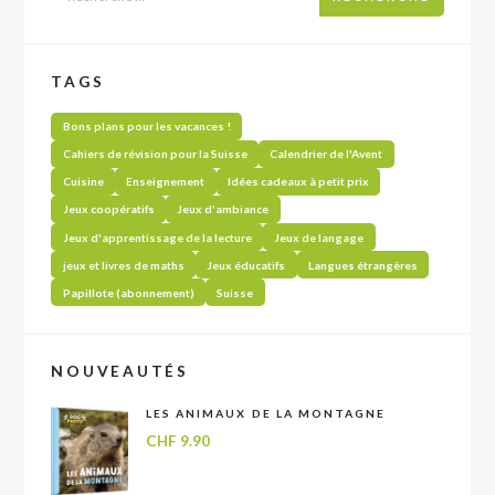
TAGS
Bons plans pour les vacances !
Cahiers de révision pour la Suisse
Calendrier de l'Avent
Cuisine
Enseignement
Idées cadeaux à petit prix
Jeux coopératifs
Jeux d'ambiance
Jeux d'apprentissage de la lecture
Jeux de langage
jeux et livres de maths
Jeux éducatifs
Langues étrangères
Papillote (abonnement)
Suisse
NOUVEAUTÉS
LES ANIMAUX DE LA MONTAGNE
CHF
9.90