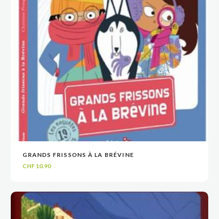
GRANDS FRISSONS À LA BRÉVINE
VOIR
VOIR
AJOUTER AU PANIER
AJOUTER AU PANIER
CHF
10.90