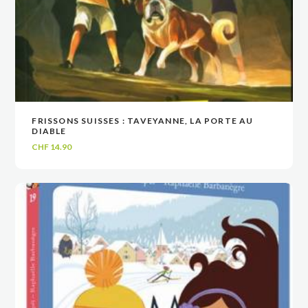
FRISSONS SUISSES : TAVEYANNE, LA PORTE AU
VOIR
VOIR
AJOUTER AU PANIER
AJOUTER AU PANIER
DIABLE
CHF
14.90