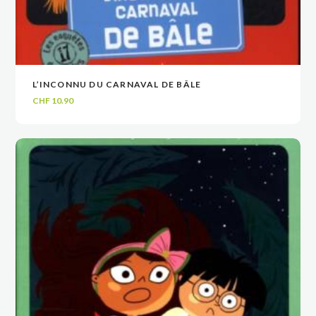
L’INCONNU DU CARNAVAL DE BÂLE
VOIR
VOIR
AJOUTER AU PANIER
AJOUTER AU PANIER
CHF
10.90