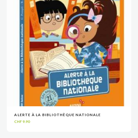
ALERTE À LA BIBLIOTHÈQUE NATIONALE
VOIR
VOIR
AJOUTER AU PANIER
AJOUTER AU PANIER
CHF
9.90