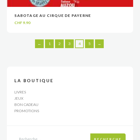
SABOTAGE AU CIRQUE DE PAYERNE
VOIR
VOIR
AJOUTER AU PANIER
AJOUTER AU PANIER
CHF
9.90
←
1
2
3
4
5
→
LA BOUTIQUE
LIVRES
JEUX
BON CADEAU
PROMOTIONS
RECHERCHE