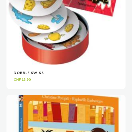
DOBBLE SWISS
VOIR
VOIR
AJOUTER AU PANIER
AJOUTER AU PANIER
CHF
13.90